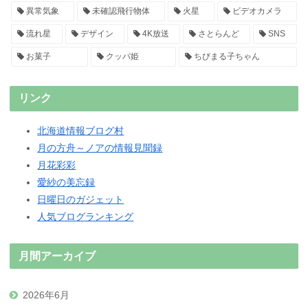
異常気象
未確認飛行物体
火星
ビデオカメラ
流れ星
デザイン
4K放送
さとらんど
SNS
お菓子
クッパ姫
ちびまる子ちゃん
リンク
北海道情報ブログ村
月の方舟～ノアの情報見聞録
月花彩彩
愛紗の美忘録
日曜日のガジェット
人気ブログランキング
月間アーカイブ
2026年6月