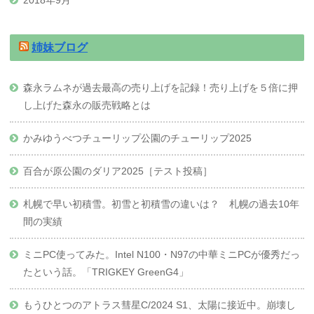
2018年9月
姉妹ブログ
森永ラムネが過去最高の売り上げを記録！売り上げを５倍に押
し上げた森永の販売戦略とは
かみゆうべつチューリップ公園のチューリップ2025
百合が原公園のダリア2025［テスト投稿］
札幌で早い初積雪。初雪と初積雪の違いは？ 札幌の過去10年
間の実績
ミニPC使ってみた。Intel N100・N97の中華ミニPCが優秀だっ
たという話。「TRIGKEY GreenG4」
もうひとつのアトラス彗星C/2024 S1、太陽に接近中。崩壊し