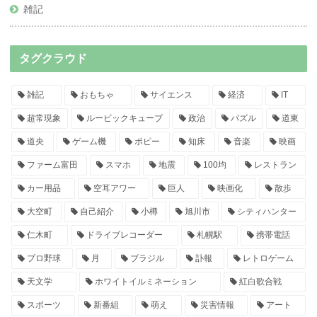
雑記
タグクラウド
雑記
おもちゃ
サイエンス
経済
IT
超常現象
ルービックキューブ
政治
パズル
道東
道央
ゲーム機
ポピー
知床
音楽
映画
ファーム富田
スマホ
地震
100均
レストラン
カー用品
空耳アワー
巨人
映画化
散歩
大空町
自己紹介
小樽
旭川市
シティハンター
仁木町
ドライブレコーダー
札幌駅
携帯電話
プロ野球
月
ブラジル
訃報
レトロゲーム
天文学
ホワイトイルミネーション
紅白歌合戦
スポーツ
新番組
萌え
災害情報
アート