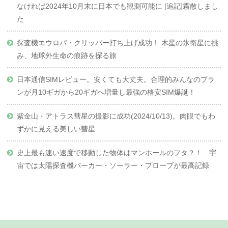
なければ2024年10月末に日本でも観測可能に [追記]霧散しまし
た
探査機エウロパ・クリッパー打ち上げ成功！ 木星の氷衛星に挑
み、地球外生命の痕跡を探る旅
日本通信SIMレビュー。安くても大丈夫。合理的みんなのプラ
ンが月10ギガから20ギガへ増量し最強の格安SIM爆誕！
紫金山・アトラス彗星の撮影に成功(2024/10/13)。肉眼でもわ
ずかに見える美しい彗星
史上最も速い速度で移動した物体はマンホールのフタ？！ 宇
宙では太陽探査機パーカー・ソーラー・プローブが最高記録