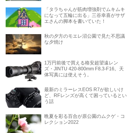
「タラちゃんが筋肉増強剤でムキムキ
になって五輪に出る」三谷幸喜がサザ
エさんの脚本を書いていた！
秋の夕方のモエレ沼公園で見た不思議
な夕焼け
1万円前後で買える格安超望遠レン
ズ・JINTU 420-800mm F8.3-F16。天
体写真には使えそう。
最新のミラーレスEOS R7が欲しいけ
ど、RFレンズが高くて困っているとい
う話
晩夏を彩る百合が原公園のムクゲ・コ
レクション2022