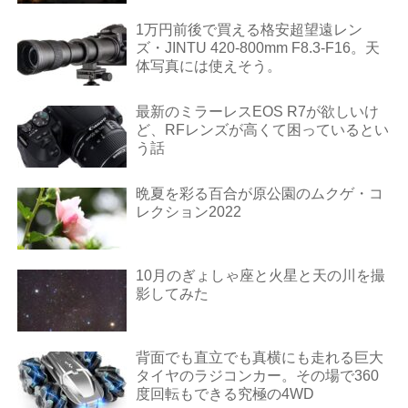
1万円前後で買える格安超望遠レン
ズ・JINTU 420-800mm F8.3-F16。天
体写真には使えそう。
最新のミラーレスEOS R7が欲しいけ
ど、RFレンズが高くて困っているとい
う話
晩夏を彩る百合が原公園のムクゲ・コ
レクション2022
10月のぎょしゃ座と火星と天の川を撮
影してみた
背面でも直立でも真横にも走れる巨大
タイヤのラジコンカー。その場で360
度回転もできる究極の4WD