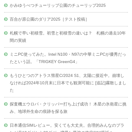
かみゆうべつチューリップ公園のチューリップ2025
百合が原公園のダリア2025［テスト投稿］
札幌で早い初積雪。初雪と初積雪の違いは？ 札幌の過去10年
間の実績
ミニPC使ってみた。Intel N100・N97の中華ミニPCが優秀だっ
たという話。「TRIGKEY GreenG4」
もうひとつのアトラス彗星C/2024 S1、太陽に接近中。崩壊し
なければ2024年10月末に日本でも観測可能に [追記]霧散しまし
た
探査機エウロパ・クリッパー打ち上げ成功！ 木星の氷衛星に挑
み、地球外生命の痕跡を探る旅
日本通信SIMレビュー。安くても大丈夫。合理的みんなのプラ