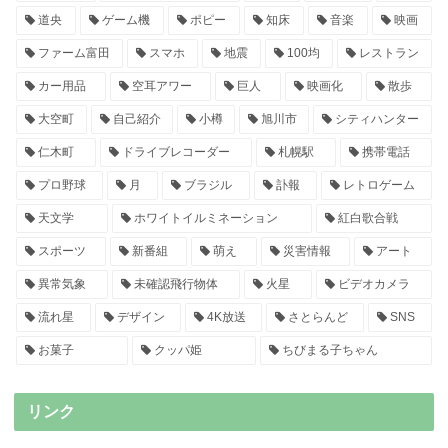
道央
ゲーム機
ポピー
知床
音楽
映画
ファーム富田
スマホ
地震
100均
レストラン
カー用品
空耳アワー
巨人
映画化
散歩
大空町
自己紹介
小樽
旭川市
シティハンター
仁木町
ドライブレコーダー
札幌駅
携帯電話
プロ野球
月
ブラジル
訃報
レトロゲーム
天文学
ホワイトイルミネーション
紅白歌合戦
スポーツ
新番組
萌え
災害情報
アート
異常気象
未確認飛行物体
火星
ビデオカメラ
流れ星
デザイン
4K放送
さとらんど
SNS
お菓子
クッパ姫
ちびまる子ちゃん
リンク