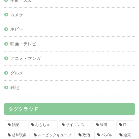
宇宙・天文
カメラ
ホビー
映画・テレビ
アニメ・マンガ
グルメ
雑記
タグクラウド
雑記
おもちゃ
サイエンス
経済
IT
超常現象
ルービックキューブ
政治
パズル
道東