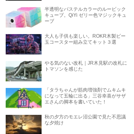
半透明なパステルカラーのルービック
キューブ。QiYi ゼリー色マジックキュ
ーブ
大人も子供も楽しい。ROKR木製ビー
玉コースター組み立てキット３選
やる気のない改札｜JR木見駅の改札に
トマソンを感じた
「タラちゃんが筋肉増強剤でムキムキ
になって五輪に出る」三谷幸喜がサザ
エさんの脚本を書いていた！
秋の夕方のモエレ沼公園で見た不思議
な夕焼け