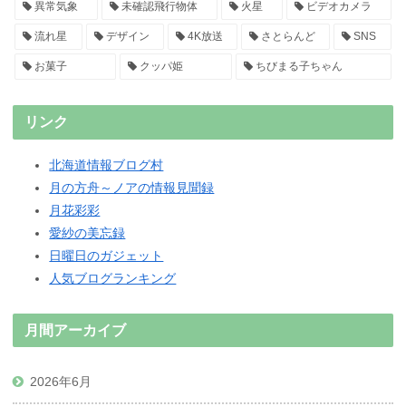
異常気象
未確認飛行物体
火星
ビデオカメラ
流れ星
デザイン
4K放送
さとらんど
SNS
お菓子
クッパ姫
ちびまる子ちゃん
リンク
北海道情報ブログ村
月の方舟～ノアの情報見聞録
月花彩彩
愛紗の美忘録
日曜日のガジェット
人気ブログランキング
月間アーカイブ
2026年6月