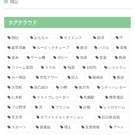
雑記
タグクラウド
雑記
おもちゃ
サイエンス
経済
IT
超常現象
ルービックキューブ
政治
パズル
道東
道央
ゲーム機
ポピー
知床
音楽
映画
ファーム富田
スマホ
地震
100均
レストラン
カー用品
空耳アワー
巨人
映画化
散歩
大空町
自己紹介
小樽
旭川市
シティハンター
仁木町
ドライブレコーダー
札幌駅
携帯電話
プロ野球
月
ブラジル
訃報
レトロゲーム
天文学
ホワイトイルミネーション
紅白歌合戦
スポーツ
新番組
萌え
災害情報
アート