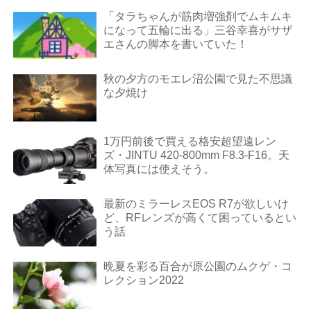
「タラちゃんが筋肉増強剤でムキムキ
になって五輪に出る」三谷幸喜がサザ
エさんの脚本を書いていた！
秋の夕方のモエレ沼公園で見た不思議
な夕焼け
1万円前後で買える格安超望遠レン
ズ・JINTU 420-800mm F8.3-F16。天
体写真には使えそう。
最新のミラーレスEOS R7が欲しいけ
ど、RFレンズが高くて困っているとい
う話
晩夏を彩る百合が原公園のムクゲ・コ
レクション2022