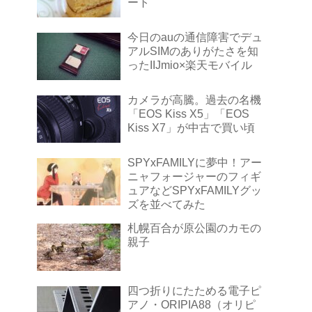
ート
今日のauの通信障害でデュ
アルSIMのありがたさを知
ったIIJmio×楽天モバイル
カメラが高騰。過去の名機
「EOS Kiss X5」「EOS
Kiss X7」が中古で買い頃
SPYxFAMILYに夢中！アー
ニャフォージャーのフィギ
ュアなどSPYxFAMILYグッ
ズを並べてみた
札幌百合が原公園のカモの
親子
四つ折りにたためる電子ピ
アノ・ORIPIA88（オリピ