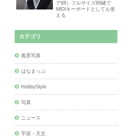
ア88）フルサイズ88鍵で
MIDIキーボードとしても使
える
カテゴリ
風景写真
はなまっぷ
HobbyStyle
写真
ニュース
宇宙・天文