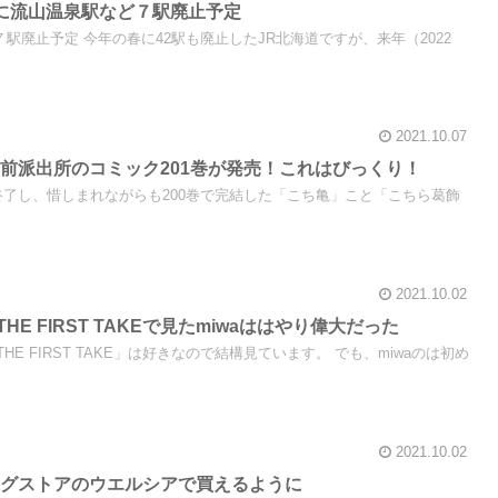
春に流山温泉駅など７駅廃止予定
７駅廃止予定 今年の春に42駅も廃止したJR北海道ですが、来年（2022
2021.10.07
前派出所のコミック201巻が発売！これはびっくり！
が終了し、惜しまれながらも200巻で完結した「こち亀」こと「こちら葛飾
2021.10.02
」THE FIRST TAKEで見たmiwaははやり偉大だった
HE FIRST TAKE」は好きなので結構見ています。 でも、miwaのは初め
2021.10.02
ッグストアのウエルシアで買えるように