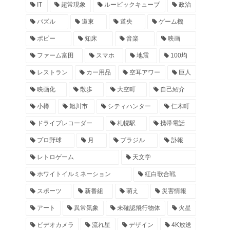
IT
超常現象
ルービックキューブ
政治
パズル
道東
道央
ゲーム機
ポピー
知床
音楽
映画
ファーム富田
スマホ
地震
100均
レストラン
カー用品
空耳アワー
巨人
映画化
散歩
大空町
自己紹介
小樽
旭川市
シティハンター
仁木町
ドライブレコーダー
札幌駅
携帯電話
プロ野球
月
ブラジル
訃報
レトロゲーム
天文学
ホワイトイルミネーション
紅白歌合戦
スポーツ
新番組
萌え
災害情報
アート
異常気象
未確認飛行物体
火星
ビデオカメラ
流れ星
デザイン
4K放送