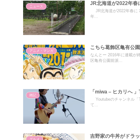
JR北海道が2022年
ニュース
JR北海道が2022年春に
年...
こちら葛飾区亀有公園
アニメ・マンガ
なんとー 2016年に連載
区亀有公園前派...
「miwa – ヒカリへ 
雑記
Youtubeのチャンネル「T
て...
吉野家の牛丼がドラ
グルメ