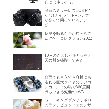
真には使えそう。
最新のミラーレスEOS R7
が欲しいけど、RFレンズ
が高くて困っているという
話
晩夏を彩る百合が原公園の
ムクゲ・コレクション2022
10月のぎょしゃ座と火星と
天の川を撮影してみた
背面でも直立でも真横にも
走れる巨大タイヤのラジコ
ンカー。その場で360度回
転もできる究極の4WD
ガトーキングダムサッポロ
のランチビュッフェのデザ