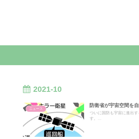
2021-10
防衛省が宇宙空間を自
ニュース
ついに国防も宇宙に進出す
す。...