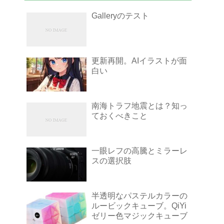
Galleryのテスト
更新再開。AIイラストが面
白い
南海トラフ地震とは？知っ
ておくべきこと
一眼レフの高騰とミラーレ
スの選択肢
半透明なパステルカラーの
ルービックキューブ。QiYi
ゼリー色マジックキューブ