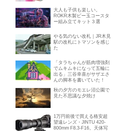
大人も子供も楽しい。
ROKR木製ビー玉コースタ
ー組み立てキット３選
やる気のない改札｜JR木見
駅の改札にトマソンを感じ
た
「タラちゃんが筋肉増強剤
でムキムキになって五輪に
出る」三谷幸喜がサザエさ
んの脚本を書いていた！
秋の夕方のモエレ沼公園で
見た不思議な夕焼け
1万円前後で買える格安超
望遠レンズ・JINTU 420-
800mm F8.3-F16。天体写