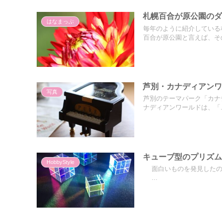
札幌百合が原公園のダリ
はなまっぷ
毎年のように紹介している
百合が原公園と言えば、その
芦別・カナディアン
写真
芦別のテーマパーク「カナ
ナディアンワールドは、「..
キューブ型のプリズ
HobbyStyle
面白いものを発見したの
...