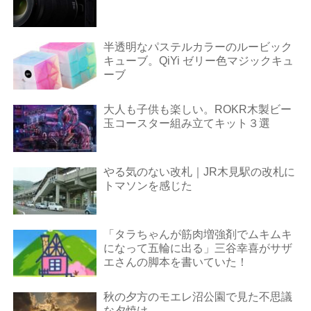
半透明なパステルカラーのルービック
キューブ。QiYi ゼリー色マジックキュ
ーブ
大人も子供も楽しい。ROKR木製ビー
玉コースター組み立てキット３選
やる気のない改札｜JR木見駅の改札に
トマソンを感じた
「タラちゃんが筋肉増強剤でムキムキ
になって五輪に出る」三谷幸喜がサザ
エさんの脚本を書いていた！
秋の夕方のモエレ沼公園で見た不思議
な夕焼け