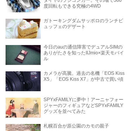
タイヤのラジコンカー。その場で360
度回転もできる究極の4WD
ガトーキングダムサッポロのランチビ
ュッフェのデザート
今日のauの通信障害でデュアルSIMの
ありがたさを知ったIIJmio×楽天モバイ
ル
カメラが高騰。過去の名機「EOS Kiss
X5」「EOS Kiss X7」が中古で買い頃
SPYxFAMILYに夢中！アーニャフォー
ジャーのフィギュアなどSPYxFAMILY
グッズを並べてみた
札幌百合が原公園のカモの親子