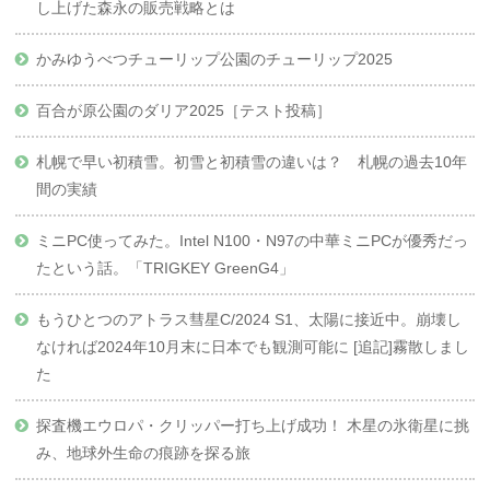
し上げた森永の販売戦略とは
かみゆうべつチューリップ公園のチューリップ2025
百合が原公園のダリア2025［テスト投稿］
札幌で早い初積雪。初雪と初積雪の違いは？ 札幌の過去10年
間の実績
ミニPC使ってみた。Intel N100・N97の中華ミニPCが優秀だっ
たという話。「TRIGKEY GreenG4」
もうひとつのアトラス彗星C/2024 S1、太陽に接近中。崩壊し
なければ2024年10月末に日本でも観測可能に [追記]霧散しまし
た
探査機エウロパ・クリッパー打ち上げ成功！ 木星の氷衛星に挑
み、地球外生命の痕跡を探る旅