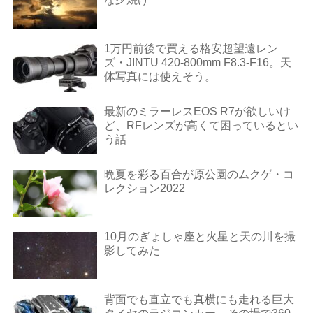
1万円前後で買える格安超望遠レン
ズ・JINTU 420-800mm F8.3-F16。天
体写真には使えそう。
最新のミラーレスEOS R7が欲しいけ
ど、RFレンズが高くて困っているとい
う話
晩夏を彩る百合が原公園のムクゲ・コ
レクション2022
10月のぎょしゃ座と火星と天の川を撮
影してみた
背面でも直立でも真横にも走れる巨大