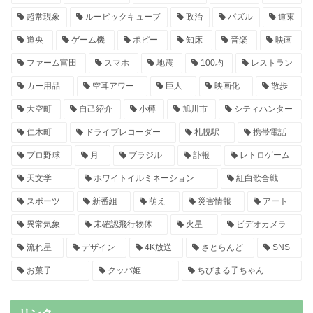
超常現象
ルービックキューブ
政治
パズル
道東
道央
ゲーム機
ポピー
知床
音楽
映画
ファーム富田
スマホ
地震
100均
レストラン
カー用品
空耳アワー
巨人
映画化
散歩
大空町
自己紹介
小樽
旭川市
シティハンター
仁木町
ドライブレコーダー
札幌駅
携帯電話
プロ野球
月
ブラジル
訃報
レトロゲーム
天文学
ホワイトイルミネーション
紅白歌合戦
スポーツ
新番組
萌え
災害情報
アート
異常気象
未確認飛行物体
火星
ビデオカメラ
流れ星
デザイン
4K放送
さとらんど
SNS
お菓子
クッパ姫
ちびまる子ちゃん