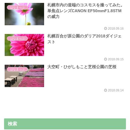
札幌市内の道端のコスモスを撮ってみた。
はなまっぷ
単焦点レンズCANON EF50mmF1.8STM
の威力
2018.09.16
札幌百合が原公園のダリア2018ダイジェ
はなまっぷ
スト
2018.09.15
大空町・ひがしもこと芝桜公園の芝桜
はなまっぷ
2018.09.14
検索