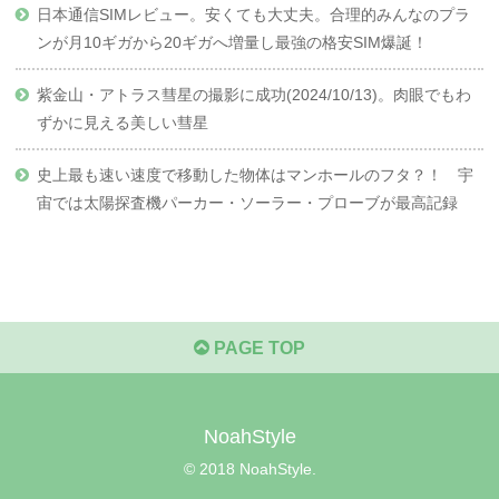
日本通信SIMレビュー。安くても大丈夫。合理的みんなのプラ
ンが月10ギガから20ギガへ増量し最強の格安SIM爆誕！
紫金山・アトラス彗星の撮影に成功(2024/10/13)。肉眼でもわ
ずかに見える美しい彗星
史上最も速い速度で移動した物体はマンホールのフタ？！ 宇
宙では太陽探査機パーカー・ソーラー・プローブが最高記録
PAGE TOP
NoahStyle
© 2018 NoahStyle.