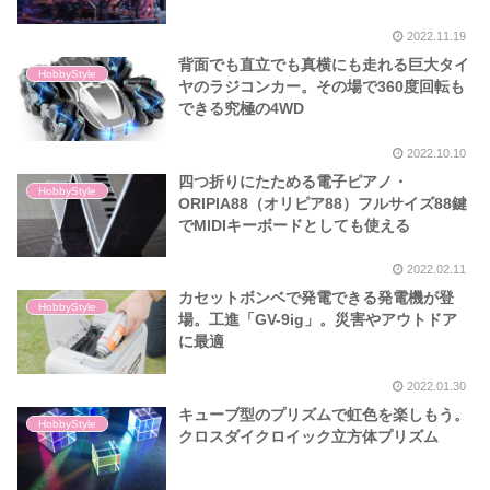
2022.11.19
背面でも直立でも真横にも走れる巨大タイ
HobbyStyle
ヤのラジコンカー。その場で360度回転も
できる究極の4WD
2022.10.10
四つ折りにたためる電子ピアノ・
HobbyStyle
ORIPIA88（オリピア88）フルサイズ88鍵
でMIDIキーボードとしても使える
2022.02.11
カセットボンベで発電できる発電機が登
HobbyStyle
場。工進「GV-9ig」。災害やアウトドア
に最適
2022.01.30
キューブ型のプリズムで虹色を楽しもう。
HobbyStyle
クロスダイクロイック立方体プリズム