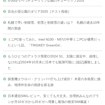
かみゆうべつチューリップ公園のチューリップ2025
百合が原公園のダリア2025［テスト投稿］
札幌で早い初積雪。初雪と初積雪の違いは？ 札幌の過去10年
間の実績
ミニPC使ってみた。Intel N100・N97の中華ミニPCが優秀だっ
たという話。「TRIGKEY GreenG4」
もうひとつのアトラス彗星C/2024 S1、太陽に接近中。崩壊し
なければ2024年10月末に日本でも観測可能に [追記]霧散しまし
た
探査機エウロパ・クリッパー打ち上げ成功！ 木星の氷衛星に挑
み、地球外生命の痕跡を探る旅
日本通信SIMレビュー。安くても大丈夫。合理的みんなのプラ
ンが月10ギガから20ギガへ増量し最強の格安SIM爆誕！