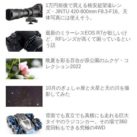
1万円前後で買える格安超望遠レン
ズ・JINTU 420-800mm F8.3-F16。天
体写真には使えそう。
最新のミラーレスEOS R7が欲しいけ
ど、RFレンズが高くて困っているとい
う話
晩夏を彩る百合が原公園のムクゲ・コ
レクション2022
10月のぎょしゃ座と火星と天の川を撮
影してみた
背面でも直立でも真横にも走れる巨大
タイヤのラジコンカー。その場で360
度回転もできる究極の4WD