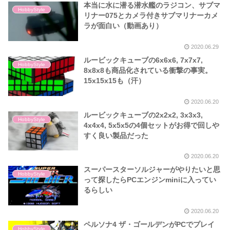
本当に水に潜る潜水艦のラジコン、サブマ
HobbyStyle
リナー075とカメラ付きサブマリナーカメ
ラが面白い（動画あり）
2020.06.29
ルービックキューブの6x6x6, 7x7x7,
HobbyStyle
8x8x8も商品化されている衝撃の事実。
15x15x15も（汗）
2020.06.20
ルービックキューブの2x2x2, 3x3x3,
HobbyStyle
4x4x4, 5x5x5の4個セットがお得で回しや
すく良い製品だった
2020.06.20
スーパースターソルジャーがやりたいと思
HobbyStyle
って探したらPCエンジンminiに入ってい
るらしい
2020.06.20
ペルソナ4 ザ・ゴールデンがPCでプレイ
HobbyStyle