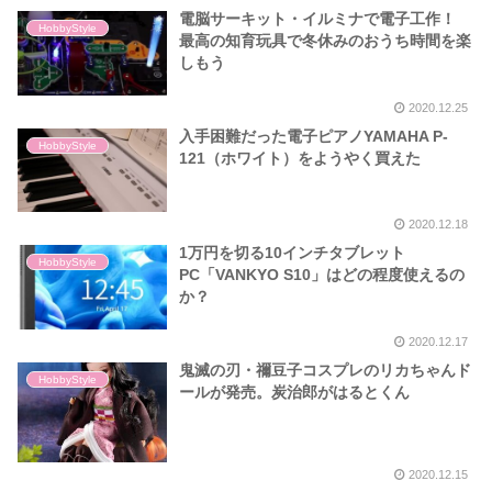
電脳サーキット・イルミナで電子工作！
HobbyStyle
最高の知育玩具で冬休みのおうち時間を楽
しもう
2020.12.25
入手困難だった電子ピアノYAMAHA P-
HobbyStyle
121（ホワイト）をようやく買えた
2020.12.18
1万円を切る10インチタブレット
HobbyStyle
PC「VANKYO S10」はどの程度使えるの
か？
2020.12.17
鬼滅の刃・禰豆子コスプレのリカちゃんド
HobbyStyle
ールが発売。炭治郎がはるとくん
2020.12.15