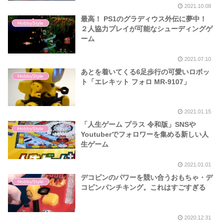
2021.10.08
最高！ PS1のグラディウス外伝に夢中！
HobbyStyle
２人協力プレイが可能なシューディングゲ
ーム
2021.07.10
あとを着いてくる6足歩行の可愛いロボッ
HobbyStyle
ト「エレキット フォロ MR-9107」
2021.01.15
「人生ゲーム プラス 令和版」SNSや
HobbyStyle
Youtuberでフォロワーを集める新しい人
生ゲーム
2021.01.01
デコピンのパワーを競い合うおもちゃ・デ
HobbyStyle
コピンパンチキング。これはすごすぎる
2020.12.31