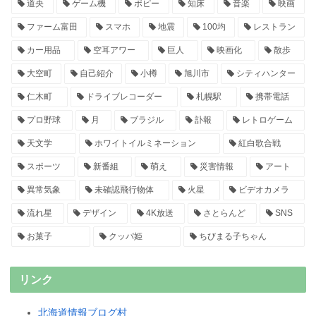
道央
ゲーム機
ポピー
知床
音楽
映画
ファーム富田
スマホ
地震
100均
レストラン
カー用品
空耳アワー
巨人
映画化
散歩
大空町
自己紹介
小樽
旭川市
シティハンター
仁木町
ドライブレコーダー
札幌駅
携帯電話
プロ野球
月
ブラジル
訃報
レトロゲーム
天文学
ホワイトイルミネーション
紅白歌合戦
スポーツ
新番組
萌え
災害情報
アート
異常気象
未確認飛行物体
火星
ビデオカメラ
流れ星
デザイン
4K放送
さとらんど
SNS
お菓子
クッパ姫
ちびまる子ちゃん
リンク
北海道情報ブログ村