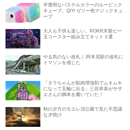
半透明なパステルカラーのルービック
キューブ。QiYi ゼリー色マジックキュ
ーブ
大人も子供も楽しい。ROKR木製ビー
玉コースター組み立てキット３選
やる気のない改札｜JR木見駅の改札に
トマソンを感じた
「タラちゃんが筋肉増強剤でムキムキ
になって五輪に出る」三谷幸喜がサザ
エさんの脚本を書いていた！
秋の夕方のモエレ沼公園で見た不思議
な夕焼け