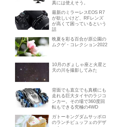
真には使えそう。
最新のミラーレスEOS R7
が欲しいけど、RFレンズ
が高くて困っているという
話
晩夏を彩る百合が原公園の
ムクゲ・コレクション2022
10月のぎょしゃ座と火星と
天の川を撮影してみた
背面でも直立でも真横にも
走れる巨大タイヤのラジコ
ンカー。その場で360度回
転もできる究極の4WD
ガトーキングダムサッポロ
のランチビュッフェのデザ