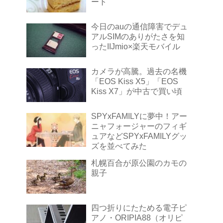
ート
今日のauの通信障害でデュ
アルSIMのありがたさを知
ったIIJmio×楽天モバイル
カメラが高騰。過去の名機
「EOS Kiss X5」「EOS
Kiss X7」が中古で買い頃
SPYxFAMILYに夢中！アー
ニャフォージャーのフィギ
ュアなどSPYxFAMILYグッ
ズを並べてみた
札幌百合が原公園のカモの
親子
四つ折りにたためる電子ピ
アノ・ORIPIA88（オリピ