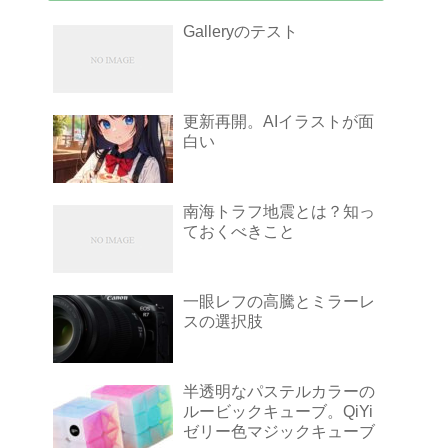
Galleryのテスト
更新再開。AIイラストが面
白い
南海トラフ地震とは？知っ
ておくべきこと
一眼レフの高騰とミラーレ
スの選択肢
半透明なパステルカラーの
ルービックキューブ。QiYi
ゼリー色マジックキューブ