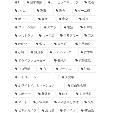
IT
超常現象
ルービックキューブ
政治
パズル
道東
道央
ゲーム機
ポピー
知床
音楽
映画
ファーム富田
スマホ
地震
100均
レストラン
カー用品
空耳アワー
巨人
映画化
散歩
大空町
自己紹介
小樽
旭川市
シティハンター
仁木町
ドライブレコーダー
札幌駅
携帯電話
プロ野球
月
ブラジル
訃報
レトロゲーム
天文学
ホワイトイルミネーション
紅白歌合戦
スポーツ
新番組
萌え
災害情報
アート
異常気象
未確認飛行物体
火星
ビデオカメラ
流れ星
デザイン
4K放送