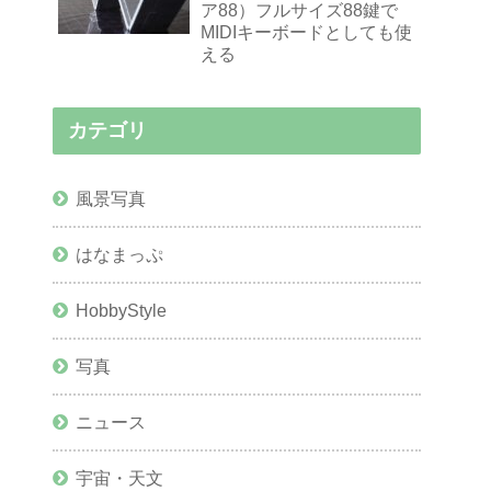
ア88）フルサイズ88鍵で
MIDIキーボードとしても使
える
カテゴリ
風景写真
はなまっぷ
HobbyStyle
写真
ニュース
宇宙・天文