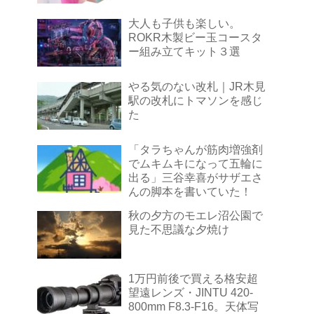
大人も子供も楽しい。
ROKR木製ビー玉コースタ
ー組み立てキット３選
やる気のない改札｜JR木見
駅の改札にトマソンを感じ
た
「タラちゃんが筋肉増強剤
でムキムキになって五輪に
出る」三谷幸喜がサザエさ
んの脚本を書いていた！
秋の夕方のモエレ沼公園で
見た不思議な夕焼け
1万円前後で買える格安超
望遠レンズ・JINTU 420-
800mm F8.3-F16。天体写