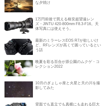
な夕焼け
1万円前後で買える格安超望遠レン
ズ・JINTU 420-800mm F8.3-F16。天
体写真には使えそう。
最新のミラーレスEOS R7が欲しいけ
ど、RFレンズが高くて困っているとい
う話
晩夏を彩る百合が原公園のムクゲ・コ
レクション2022
10月のぎょしゃ座と火星と天の川を撮
影してみた
背面でも直立でも真横にも走れる巨大