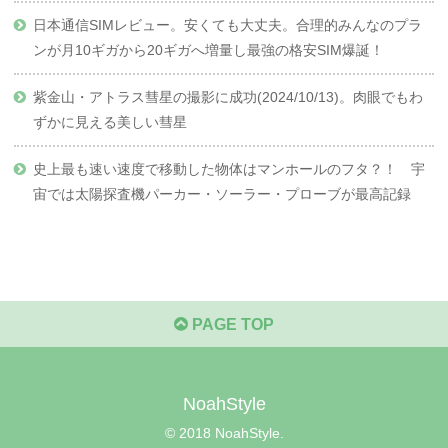
日本通信SIMレビュー。安くても大丈夫。合理的みんなのプラ
ンが月10ギガから20ギガへ増量し最強の格安SIM爆誕！
紫金山・アトラス彗星の撮影に成功(2024/10/13)。肉眼でもわ
ずかに見える美しい彗星
史上最も速い速度で移動した物体はマンホールのフタ？！ 宇
宙では太陽探査機パーカー・ソーラー・プローブが最高記録
PAGE TOP
NoahStyle
© 2018 NoahStyle.