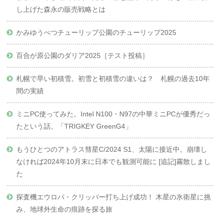
し上げた森永の販売戦略とは
かみゆうべつチューリップ公園のチューリップ2025
百合が原公園のダリア2025［テスト投稿］
札幌で早い初積雪。初雪と初積雪の違いは？ 札幌の過去10年
間の実績
ミニPC使ってみた。Intel N100・N97の中華ミニPCが優秀だっ
たという話。「TRIGKEY GreenG4」
もうひとつのアトラス彗星C/2024 S1、太陽に接近中。崩壊し
なければ2024年10月末に日本でも観測可能に [追記]霧散しまし
た
探査機エウロパ・クリッパー打ち上げ成功！ 木星の氷衛星に挑
み、地球外生命の痕跡を探る旅