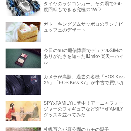
タイヤのラジコンカー。その場で360
度回転もできる究極の4WD
ガトーキングダムサッポロのランチビ
ュッフェのデザート
今日のauの通信障害でデュアルSIMの
ありがたさを知ったIIJmio×楽天モバイ
ル
カメラが高騰。過去の名機「EOS Kiss
X5」「EOS Kiss X7」が中古で買い頃
SPYxFAMILYに夢中！アーニャフォー
ジャーのフィギュアなどSPYxFAMILY
グッズを並べてみた
札幌百合が原公園のカモの親子