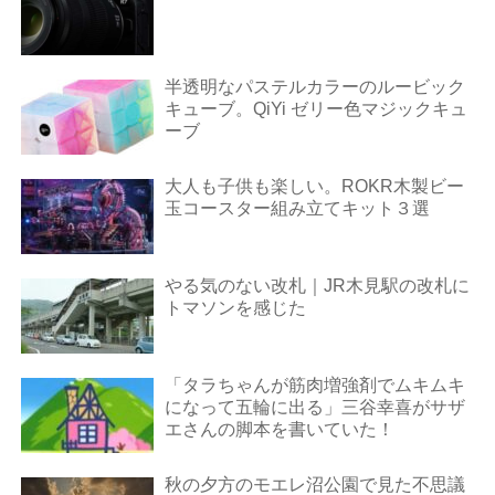
半透明なパステルカラーのルービック
キューブ。QiYi ゼリー色マジックキュ
ーブ
大人も子供も楽しい。ROKR木製ビー
玉コースター組み立てキット３選
やる気のない改札｜JR木見駅の改札に
トマソンを感じた
「タラちゃんが筋肉増強剤でムキムキ
になって五輪に出る」三谷幸喜がサザ
エさんの脚本を書いていた！
秋の夕方のモエレ沼公園で見た不思議