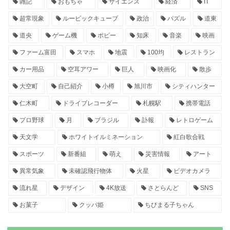
雑記
おもちゃ
サイエンス
経済
IT
超常現象
ルービックキューブ
政治
パズル
道東
道央
ゲーム機
ポピー
知床
音楽
映画
ファーム富田
スマホ
地震
100均
レストラン
カー用品
空耳アワー
巨人
映画化
散歩
大空町
自己紹介
小樽
旭川市
シティハンター
仁木町
ドライブレコーダー
札幌駅
携帯電話
プロ野球
月
ブラジル
訃報
レトロゲーム
天文学
ホワイトイルミネーション
紅白歌合戦
スポーツ
新番組
萌え
災害情報
アート
異常気象
未確認飛行物体
火星
ビデオカメラ
流れ星
デザイン
4K放送
さとらんど
SNS
お菓子
クッパ姫
ちびまる子ちゃん