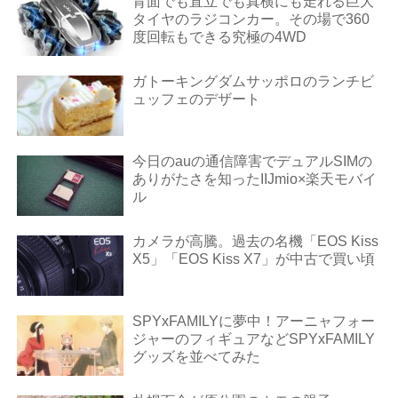
背面でも直立でも真横にも走れる巨大
タイヤのラジコンカー。その場で360
度回転もできる究極の4WD
ガトーキングダムサッポロのランチビ
ュッフェのデザート
今日のauの通信障害でデュアルSIMの
ありがたさを知ったIIJmio×楽天モバイ
ル
カメラが高騰。過去の名機「EOS Kiss
X5」「EOS Kiss X7」が中古で買い頃
SPYxFAMILYに夢中！アーニャフォー
ジャーのフィギュアなどSPYxFAMILY
グッズを並べてみた