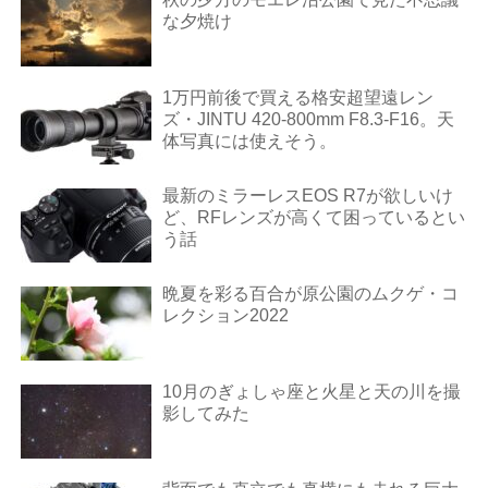
な夕焼け
1万円前後で買える格安超望遠レン
ズ・JINTU 420-800mm F8.3-F16。天
体写真には使えそう。
最新のミラーレスEOS R7が欲しいけ
ど、RFレンズが高くて困っているとい
う話
晩夏を彩る百合が原公園のムクゲ・コ
レクション2022
10月のぎょしゃ座と火星と天の川を撮
影してみた