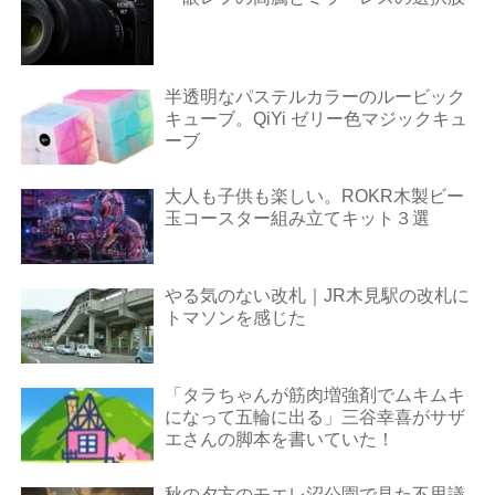
半透明なパステルカラーのルービック
キューブ。QiYi ゼリー色マジックキュ
ーブ
大人も子供も楽しい。ROKR木製ビー
玉コースター組み立てキット３選
やる気のない改札｜JR木見駅の改札に
トマソンを感じた
「タラちゃんが筋肉増強剤でムキムキ
になって五輪に出る」三谷幸喜がサザ
エさんの脚本を書いていた！
秋の夕方のモエレ沼公園で見た不思議