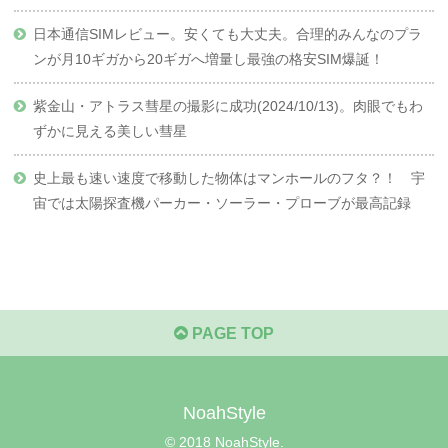
日本通信SIMレビュー。安くても大丈夫。合理的みんなのプラ
ンが月10ギガから20ギガへ増量し最強の格安SIM爆誕！
紫金山・アトラス彗星の撮影に成功(2024/10/13)。肉眼でもわ
ずかに見える美しい彗星
史上最も速い速度で移動した物体はマンホールのフタ？！ 宇
宙では太陽探査機パーカー・ソーラー・プローブが最高記録
PAGE TOP
NoahStyle
© 2018 NoahStyle.