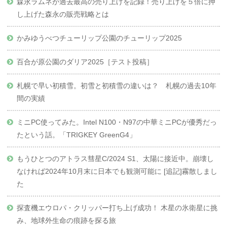
森永ラムネが過去最高の売り上げを記録！売り上げを５倍に押
し上げた森永の販売戦略とは
かみゆうべつチューリップ公園のチューリップ2025
百合が原公園のダリア2025［テスト投稿］
札幌で早い初積雪。初雪と初積雪の違いは？ 札幌の過去10年
間の実績
ミニPC使ってみた。Intel N100・N97の中華ミニPCが優秀だっ
たという話。「TRIGKEY GreenG4」
もうひとつのアトラス彗星C/2024 S1、太陽に接近中。崩壊し
なければ2024年10月末に日本でも観測可能に [追記]霧散しまし
た
探査機エウロパ・クリッパー打ち上げ成功！ 木星の氷衛星に挑
み、地球外生命の痕跡を探る旅