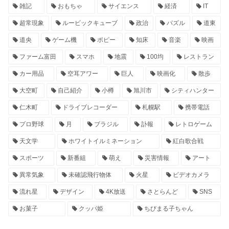
雑記
おもちゃ
サイエンス
経済
IT
超常現象
ルービックキューブ
政治
パズル
道東
道央
ゲーム機
ポピー
知床
音楽
映画
ファーム富田
スマホ
地震
100均
レストラン
カー用品
空耳アワー
巨人
映画化
散歩
大空町
自己紹介
小樽
旭川市
シティハンター
仁木町
ドライブレコーダー
札幌駅
携帯電話
プロ野球
月
ブラジル
訃報
レトロゲーム
天文学
ホワイトイルミネーション
紅白歌合戦
スポーツ
新番組
萌え
災害情報
アート
異常気象
未確認飛行物体
火星
ビデオカメラ
流れ星
デザイン
4K放送
さとらんど
SNS
お菓子
クッパ姫
ちびまる子ちゃん