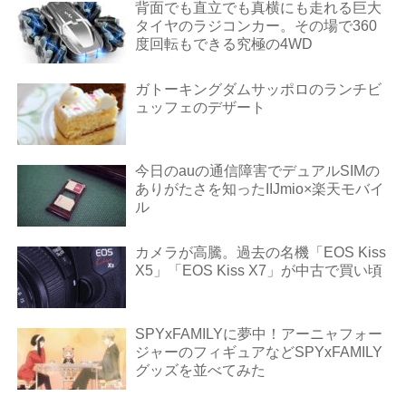
背面でも直立でも真横にも走れる巨大
タイヤのラジコンカー。その場で360
度回転もできる究極の4WD
ガトーキングダムサッポロのランチビ
ュッフェのデザート
今日のauの通信障害でデュアルSIMの
ありがたさを知ったIIJmio×楽天モバイ
ル
カメラが高騰。過去の名機「EOS Kiss
X5」「EOS Kiss X7」が中古で買い頃
SPYxFAMILYに夢中！アーニャフォー
ジャーのフィギュアなどSPYxFAMILY
グッズを並べてみた