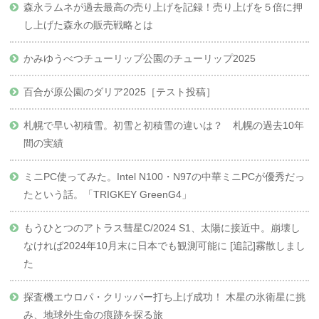
森永ラムネが過去最高の売り上げを記録！売り上げを５倍に押
し上げた森永の販売戦略とは
かみゆうべつチューリップ公園のチューリップ2025
百合が原公園のダリア2025［テスト投稿］
札幌で早い初積雪。初雪と初積雪の違いは？ 札幌の過去10年
間の実績
ミニPC使ってみた。Intel N100・N97の中華ミニPCが優秀だっ
たという話。「TRIGKEY GreenG4」
もうひとつのアトラス彗星C/2024 S1、太陽に接近中。崩壊し
なければ2024年10月末に日本でも観測可能に [追記]霧散しまし
た
探査機エウロパ・クリッパー打ち上げ成功！ 木星の氷衛星に挑
み、地球外生命の痕跡を探る旅