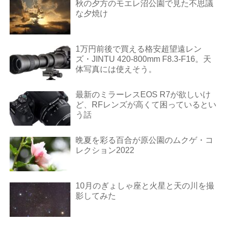
秋の夕方のモエレ沼公園で見た不思議
な夕焼け
1万円前後で買える格安超望遠レン
ズ・JINTU 420-800mm F8.3-F16。天
体写真には使えそう。
最新のミラーレスEOS R7が欲しいけ
ど、RFレンズが高くて困っているとい
う話
晩夏を彩る百合が原公園のムクゲ・コ
レクション2022
10月のぎょしゃ座と火星と天の川を撮
影してみた