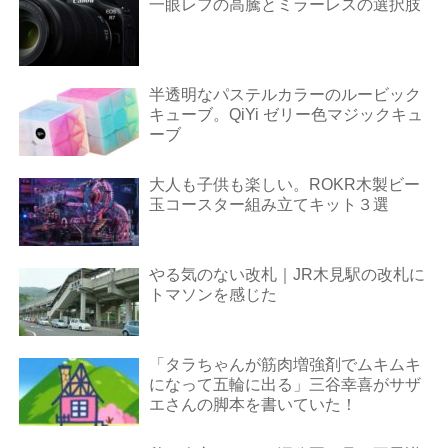
一眼レフの高騰とミラーレスの選択肢
半透明なパステルカラーのルービック
キューブ。QiYi ゼリー色マジックキュ
ーブ
大人も子供も楽しい。ROKR木製ビー
玉コースター組み立てキット３選
やる気のない改札｜JR木見駅の改札に
トマソンを感じた
「タラちゃんが筋肉増強剤でムキムキ
になって五輪に出る」三谷幸喜がサザ
エさんの脚本を書いていた！