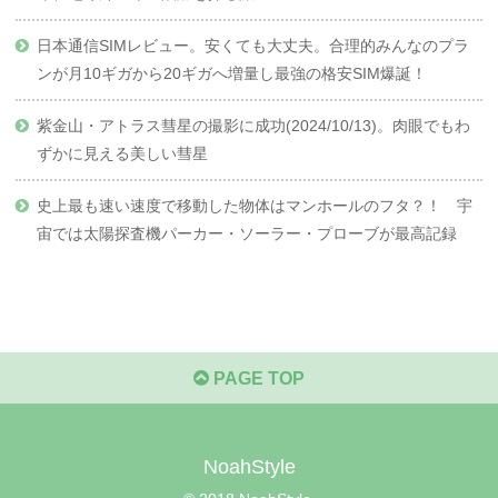
日本通信SIMレビュー。安くても大丈夫。合理的みんなのプラ
ンが月10ギガから20ギガへ増量し最強の格安SIM爆誕！
紫金山・アトラス彗星の撮影に成功(2024/10/13)。肉眼でもわ
ずかに見える美しい彗星
史上最も速い速度で移動した物体はマンホールのフタ？！ 宇
宙では太陽探査機パーカー・ソーラー・プローブが最高記録
PAGE TOP
NoahStyle