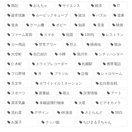
雑記
おもちゃ
サイエンス
経済
IT
超常現象
ルービックキューブ
政治
パズル
道東
道央
ゲーム機
ポピー
知床
音楽
映画
ファーム富田
スマホ
地震
100均
レストラン
カー用品
空耳アワー
巨人
映画化
散歩
大空町
自己紹介
小樽
旭川市
シティハンター
仁木町
ドライブレコーダー
札幌駅
携帯電話
プロ野球
月
ブラジル
訃報
レトロゲーム
天文学
ホワイトイルミネーション
紅白歌合戦
スポーツ
新番組
萌え
災害情報
アート
異常気象
未確認飛行物体
火星
ビデオカメラ
流れ星
デザイン
4K放送
さとらんど
SNS
お菓子
クッパ姫
ちびまる子ちゃん