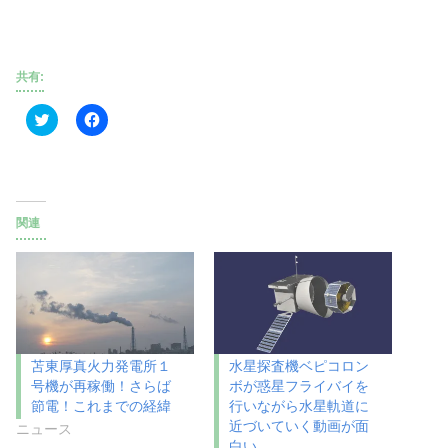
共有:
ク
F
リ
a
ッ
c
ク
e
し
b
て
o
T
o
w
k
i
で
関連
t
共
t
有
e
す
r
る
で
に
共
は
有
ク
(
リ
新
ッ
し
ク
い
し
苫東厚真火力発電所１
水星探査機ベピコロン
ウ
て
号機が再稼働！さらば
ボが惑星フライバイを
ィ
く
ン
だ
節電！これまでの経緯
行いながら水星軌道に
ド
さ
近づいていく動画が面
ウ
い
ニュース
で
(
白い