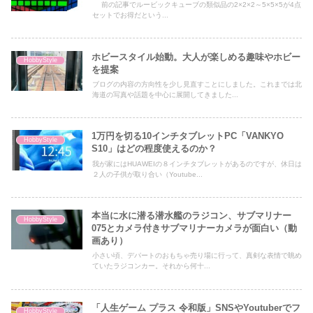
前の記事でルービックキューブの類似品の2×2×2～5×5×5が4点
セットでお得だという...
ホビースタイル始動。大人が楽しめる趣味やホビー
HobbyStyle
を提案
ブログの内容の方向性を少し見直すことにしました。これまでは北
海道の写真や話題を中心に展開してきました...
1万円を切る10インチタブレットPC「VANKYO
HobbyStyle
S10」はどの程度使えるのか？
我が家にはHUAWEIの８インチタブレットがあるのですが、休日は
２人の子供が取り合い（Youtube...
本当に水に潜る潜水艦のラジコン、サブマリナー
HobbyStyle
075とカメラ付きサブマリナーカメラが面白い（動
画あり）
小さい頃、デパートのおもちゃ売り場に行って、真剣な表情で眺め
ていたラジコンカー。それから何十...
「人生ゲーム プラス 令和版」SNSやYoutuberでフ
HobbyStyle