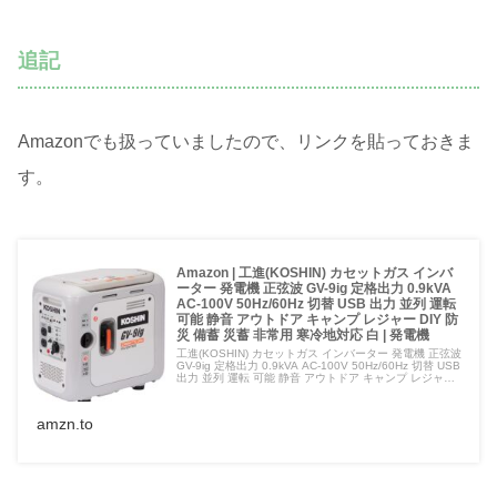
追記
Amazonでも扱っていましたので、リンクを貼っておきま
す。
Amazon | 工進(KOSHIN) カセットガス インバ
ーター 発電機 正弦波 GV-9ig 定格出力 0.9kVA
AC-100V 50Hz/60Hz 切替 USB 出力 並列 運転
可能 静音 アウトドア キャンプ レジャー DIY 防
災 備蓄 災蓄 非常用 寒冷地対応 白 | 発電機
工進(KOSHIN) カセットガス インバーター 発電機 正弦波
GV-9ig 定格出力 0.9kVA AC-100V 50Hz/60Hz 切替 USB
出力 並列 運転 可能 静音 アウトドア キャンプ レジャー
DIY 防災 備蓄 災蓄 非常用 寒冷地対応 白が発電機ストア
でいつでもお買い得。当日お急ぎ便対象商品は...
amzn.to