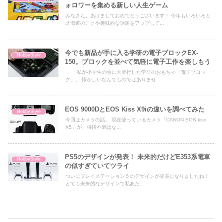
ォロワーを集める新しい人生ゲーム
みなさん、あけましておめでとうございます！ 今年もいろいろと
北海道のことや趣味的な話題をアップして...
今でも新品が手に入る学研の電子ブロックEX-
HobbyStyle
150。ブロックを並べて気軽に電子工作を楽しもう
私が小学生の頃に大流行した学研のおもちゃ「電子ブロッ
ク」。 懐かしいなんてものではありませ...
EOS 9000DとEOS Kiss X9iの違いを調べてみた
HobbyStyle
今回はカメラの話。 現在使っているカメラ「CANON EOS kiss
X5」が、特段不満はな...
PS5のデザインが発表！ 未来的だけどE353系電車
HobbyStyle
の似すぎていてツライ
ついにプレイステーション５のデザインが発表になりましたね！
とても未来的なデザインで私あた...