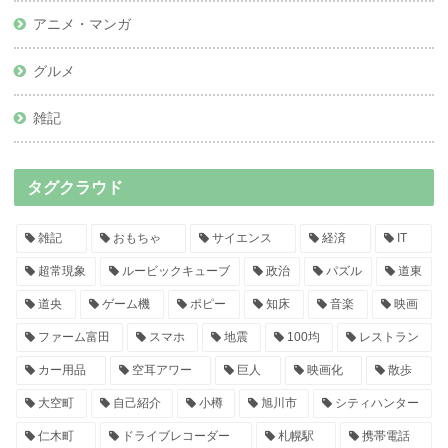
アニメ・マンガ
グルメ
雑記
タグクラウド
雑記
おもちゃ
サイエンス
経済
IT
超常現象
ルービックキューブ
政治
パズル
道東
道央
ゲーム機
ポピー
知床
音楽
映画
ファーム富田
スマホ
地震
100均
レストラン
カー用品
空耳アワー
巨人
映画化
散歩
大空町
自己紹介
小樽
旭川市
シティハンター
仁木町
ドライブレコーダー
札幌駅
携帯電話