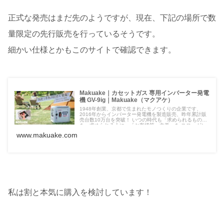
正式な発売はまだ先のようですが、現在、下記の場所で数
量限定の先行販売を行っているそうです。
細かい仕様とかもこのサイトで確認できます。
Makuake｜カセットガス 専用インバーター発電
機 GV-9ig｜Makuake（マクアケ）
1948年創業、京都で生まれたモノつくりの企業です、
2016年からインバーター発電機を製造販売、昨年累計販
売台数10万台を突破！ いつの時代も「求められるもの
を、求められる人に」「お客様第一主義」を スローガン
に製品開発、製造、販売をしております 災害時の非常用
www.makuake.com
電源として使う場合に調達が難しいガソリンではなく、
...
私は割と本気に購入を検討しています！