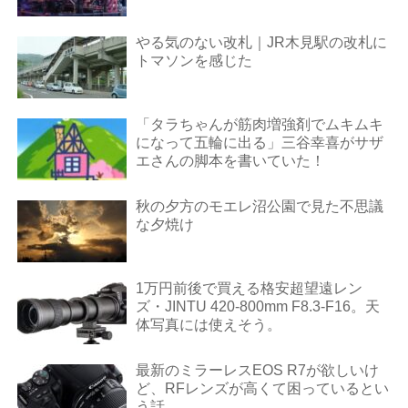
やる気のない改札｜JR木見駅の改札に
トマソンを感じた
「タラちゃんが筋肉増強剤でムキムキ
になって五輪に出る」三谷幸喜がサザ
エさんの脚本を書いていた！
秋の夕方のモエレ沼公園で見た不思議
な夕焼け
1万円前後で買える格安超望遠レン
ズ・JINTU 420-800mm F8.3-F16。天
体写真には使えそう。
最新のミラーレスEOS R7が欲しいけ
ど、RFレンズが高くて困っているとい
う話