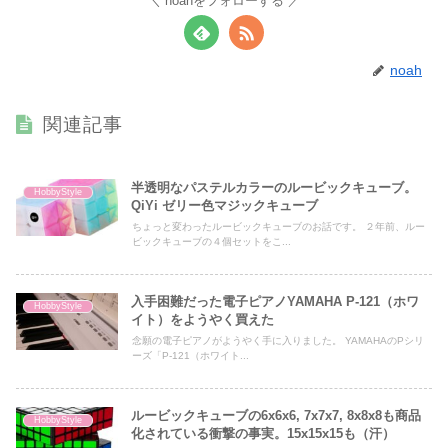
noahをフォローする
noah
関連記事
半透明なパステルカラーのルービックキューブ。
HobbyStyle
QiYi ゼリー色マジックキューブ
ちょっと変わったルービックキューブのお話です。 ２年前、ルー
ビックキューブの４個セットをこ...
入手困難だった電子ピアノYAMAHA P-121（ホワ
HobbyStyle
イト）をようやく買えた
念願の電子ピアノがようやく手に入りました。 YAMAHAのPシリ
ーズ「P-121（ホワイト...
ルービックキューブの6x6x6, 7x7x7, 8x8x8も商品
HobbyStyle
化されている衝撃の事実。15x15x15も（汗）