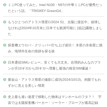
ミニPC使ってみた。Intel N100・N97の中華ミニPCが優秀だっ
たという話。「TRIGKEY GreenG4」
もうひとつのアトラス彗星C/2024 S1、太陽に接近中。崩壊し
なければ2024年10月末に日本でも観測可能に [追記]霧散しまし
た
探査機エウロパ・クリッパー打ち上げ成功！ 木星の氷衛星に挑
み、地球外生命の痕跡を探る旅
日本通信SIMレビュー。安くても大丈夫。合理的みんなのプラ
ンが月10ギガから20ギガへ増量し最強の格安SIM爆誕！
紫金山・アトラス彗星の撮影に成功(2024/10/13)。肉眼でもわ
ずかに見える美しい彗星
史上最も速い速度で移動した物体はマンホールのフタ？！ 宇
宙では太陽探査機パーカー・ソーラー・プローブが最高記録