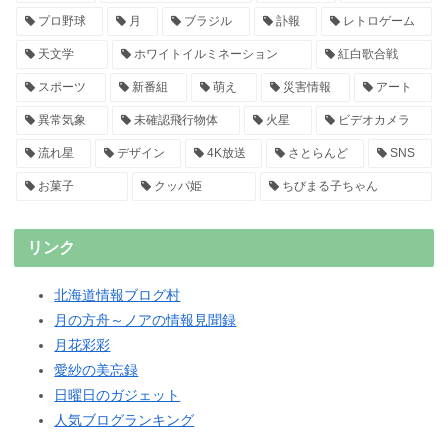
プロ野球
月
ブラジル
訃報
レトロゲーム
天文学
ホワイトイルミネーション
紅白歌合戦
スポーツ
新番組
萌え
災害情報
アート
異常気象
未確認飛行物体
火星
ビデオカメラ
流れ星
デザイン
4K放送
さとらんど
SNS
お菓子
クッパ姫
ちびまる子ちゃん
リンク
北海道情報ブログ村
月の方舟～ノアの情報見聞録
月花彩彩
愛紗の美忘録
日曜日のガジェット
人気ブログランキング