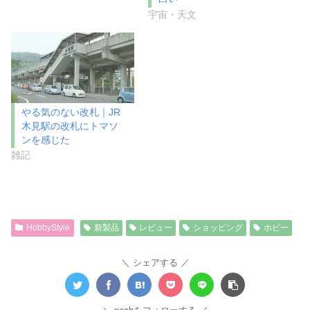
開
新
き
し
宇宙・天文
ま
い
す
ウ
)
ィ
ン
ド
ウ
で
開
き
ま
やる気のない改札｜JR
す
)
木見駅の改札にトマソ
ンを感じた
雑記
HobbyStyle
新製品
レビュー
ショッピング
ホビー
シェアする