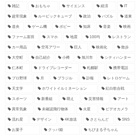
雑記
おもちゃ
サイエンス
経済
IT
超常現象
ルービックキューブ
政治
パズル
道東
道央
ゲーム機
ポピー
知床
音楽
映画
ファーム富田
スマホ
地震
100均
レストラン
カー用品
空耳アワー
巨人
映画化
散歩
大空町
自己紹介
小樽
旭川市
シティハンター
仁木町
ドライブレコーダー
札幌駅
携帯電話
プロ野球
月
ブラジル
訃報
レトロゲーム
天文学
ホワイトイルミネーション
紅白歌合戦
スポーツ
新番組
萌え
災害情報
アート
異常気象
未確認飛行物体
火星
ビデオカメラ
流れ星
デザイン
4K放送
さとらんど
SNS
お菓子
クッパ姫
ちびまる子ちゃん