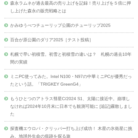
森永ラムネが過去最高の売り上げを記録！売り上げを５倍に押
し上げた森永の販売戦略とは
かみゆうべつチューリップ公園のチューリップ2025
百合が原公園のダリア2025［テスト投稿］
札幌で早い初積雪。初雪と初積雪の違いは？ 札幌の過去10年
間の実績
ミニPC使ってみた。Intel N100・N97の中華ミニPCが優秀だっ
たという話。「TRIGKEY GreenG4」
もうひとつのアトラス彗星C/2024 S1、太陽に接近中。崩壊し
なければ2024年10月末に日本でも観測可能に [追記]霧散しまし
た
探査機エウロパ・クリッパー打ち上げ成功！ 木星の氷衛星に挑
み、地球外生命の痕跡を探る旅