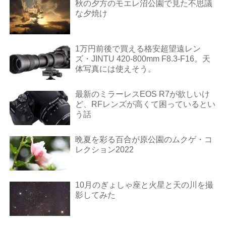
秋の夕方のモエレ沼公園で見た不思議
な夕焼け
1万円前後で買える格安超望遠レン
ズ・JINTU 420-800mm F8.3-F16。天
体写真には使えそう。
最新のミラーレスEOS R7が欲しいけ
ど、RFレンズが高くて困っているとい
う話
晩夏を彩る百合が原公園のムクゲ・コ
レクション2022
10月のぎょしゃ座と火星と天の川を撮
影してみた