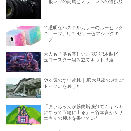
一眼レフの高騰とミラーレスの選択肢
半透明なパステルカラーのルービック
キューブ。QiYi ゼリー色マジックキュ
ーブ
大人も子供も楽しい。ROKR木製ビー
玉コースター組み立てキット３選
やる気のない改札｜JR木見駅の改札に
トマソンを感じた
「タラちゃんが筋肉増強剤でムキムキ
になって五輪に出る」三谷幸喜がサザ
エさんの脚本を書いていた！