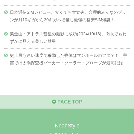
日本通信SIMレビュー。安くても大丈夫。合理的みんなのプラ
ンが月10ギガから20ギガへ増量し最強の格安SIM爆誕！
紫金山・アトラス彗星の撮影に成功(2024/10/13)。肉眼でもわ
ずかに見える美しい彗星
史上最も速い速度で移動した物体はマンホールのフタ？！ 宇
宙では太陽探査機パーカー・ソーラー・プローブが最高記録
PAGE TOP
NoahStyle