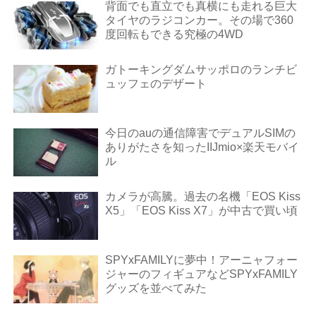
背面でも直立でも真横にも走れる巨大
タイヤのラジコンカー。その場で360
度回転もできる究極の4WD
ガトーキングダムサッポロのランチビ
ュッフェのデザート
今日のauの通信障害でデュアルSIMの
ありがたさを知ったIIJmio×楽天モバイ
ル
カメラが高騰。過去の名機「EOS Kiss
X5」「EOS Kiss X7」が中古で買い頃
SPYxFAMILYに夢中！アーニャフォー
ジャーのフィギュアなどSPYxFAMILY
グッズを並べてみた