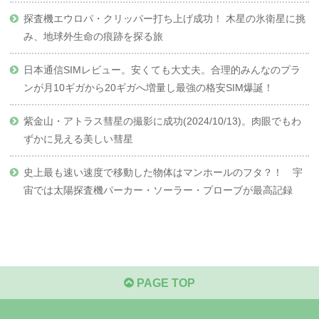
探査機エウロパ・クリッパー打ち上げ成功！ 木星の氷衛星に挑
み、地球外生命の痕跡を探る旅
日本通信SIMレビュー。安くても大丈夫。合理的みんなのプラ
ンが月10ギガから20ギガへ増量し最強の格安SIM爆誕！
紫金山・アトラス彗星の撮影に成功(2024/10/13)。肉眼でもわ
ずかに見える美しい彗星
史上最も速い速度で移動した物体はマンホールのフタ？！ 宇
宙では太陽探査機パーカー・ソーラー・プローブが最高記録
PAGE TOP