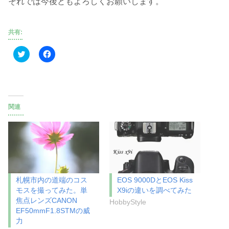
それでは今後ともよろしくお願いします。
共有:
ク
F
リ
a
ッ
c
ク
e
し
b
て
o
T
o
w
k
i
で
関連
t
共
t
有
e
す
r
る
で
に
共
は
有
ク
(
リ
新
ッ
し
ク
い
し
札幌市内の道端のコス
EOS 9000DとEOS Kiss
ウ
て
モスを撮ってみた。単
X9iの違いを調べてみた
ィ
く
ン
だ
焦点レンズCANON
HobbyStyle
ド
さ
EF50mmF1.8STMの威
ウ
い
で
(
力
開
新