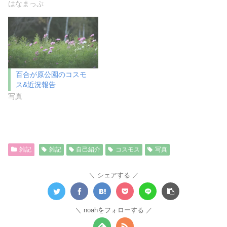
き
し
はなまっぷ
ま
い
す
ウ
)
ィ
ン
ド
ウ
で
開
き
ま
百合が原公園のコスモ
す
)
ス&近況報告
写真
雑記
雑記
自己紹介
コスモス
写真
シェアする
noahをフォローする