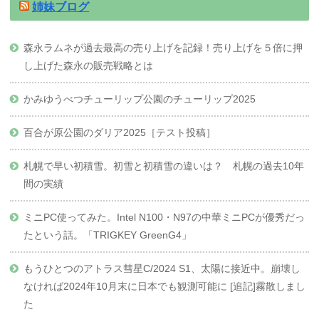
姉妹ブログ
森永ラムネが過去最高の売り上げを記録！売り上げを５倍に押
し上げた森永の販売戦略とは
かみゆうべつチューリップ公園のチューリップ2025
百合が原公園のダリア2025［テスト投稿］
札幌で早い初積雪。初雪と初積雪の違いは？ 札幌の過去10年
間の実績
ミニPC使ってみた。Intel N100・N97の中華ミニPCが優秀だっ
たという話。「TRIGKEY GreenG4」
もうひとつのアトラス彗星C/2024 S1、太陽に接近中。崩壊し
なければ2024年10月末に日本でも観測可能に [追記]霧散しまし
た