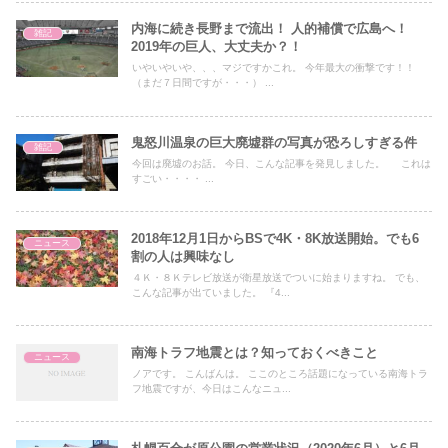
内海に続き長野まで流出！ 人的補償で広島へ！
雑記
2019年の巨人、大丈夫か？！
いやいやいや、、、マジですかこれ。 今年最大の衝撃です！！
（まだ７日間ですが・・・） ...
鬼怒川温泉の巨大廃墟群の写真が恐ろしすぎる件
雑記
今回は廃墟のお話。 今日、こんな記事を発見しました。 これは
すごい・・・・ ...
2018年12月1日からBSで4K・8K放送開始。でも6
ニュース
割の人は興味なし
４Ｋ・８Ｋテレビ放送が衛星放送でついに始まりますね。 でも、
こんな記事が出ていました。 『4...
南海トラフ地震とは？知っておくべきこと
ニュース
ノアです。 こんばんは。 ここのところ話題になっている南海トラ
フ地震ですが、今日はこんなニュ...