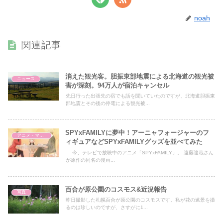
noah
関連記事
消えた観光客。胆振東部地震による北海道の観光被
ニュース
害が深刻。94万人が宿泊キャンセル
先日行った出張先の宿でも話を聞いていたのですが、北海道胆振東
部地震とその後の停電による観光被...
SPYxFAMILYに夢中！アーニャフォージャーのフ
アニメ・マンガ
ィギュアなどSPYxFAMILYグッズを並べてみた
今、テレビで放映中のアニメ「SPYxFAMILY」。 遠藤達哉さん
が原作の同名の漫画...
百合が原公園のコスモス&近況報告
写真
昨日撮影した札幌百合が原公園のコスモスです。私が花の遠景を撮
るのは珍しいのですが、さすがに1...