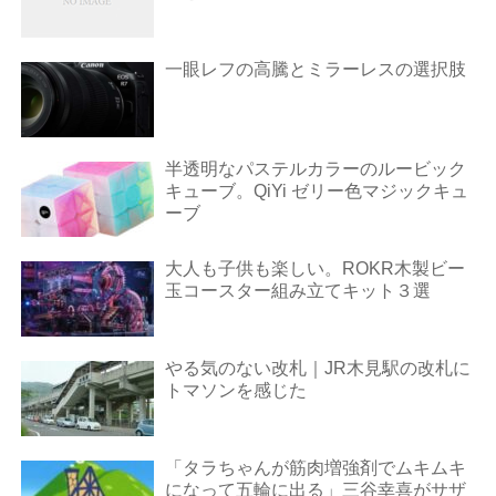
一眼レフの高騰とミラーレスの選択肢
半透明なパステルカラーのルービック
キューブ。QiYi ゼリー色マジックキュ
ーブ
大人も子供も楽しい。ROKR木製ビー
玉コースター組み立てキット３選
やる気のない改札｜JR木見駅の改札に
トマソンを感じた
「タラちゃんが筋肉増強剤でムキムキ
になって五輪に出る」三谷幸喜がサザ