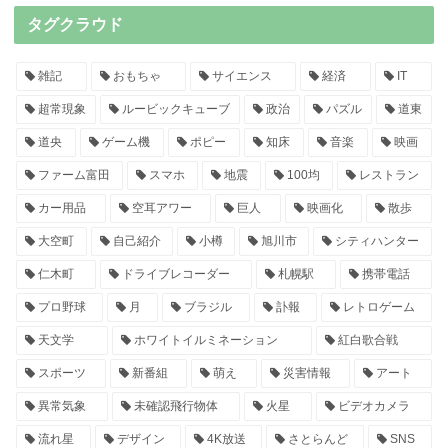
タグクラウド
雑記
おもちゃ
サイエンス
経済
IT
超常現象
ルービックキューブ
政治
パズル
道東
道央
ゲーム機
ポピー
知床
音楽
映画
ファーム富田
スマホ
地震
100均
レストラン
カー用品
空耳アワー
巨人
映画化
散歩
大空町
自己紹介
小樽
旭川市
シティハンター
仁木町
ドライブレコーダー
札幌駅
携帯電話
プロ野球
月
ブラジル
訃報
レトロゲーム
天文学
ホワイトイルミネーション
紅白歌合戦
スポーツ
新番組
萌え
災害情報
アート
異常気象
未確認飛行物体
火星
ビデオカメラ
流れ星
デザイン
4K放送
さとらんど
SNS