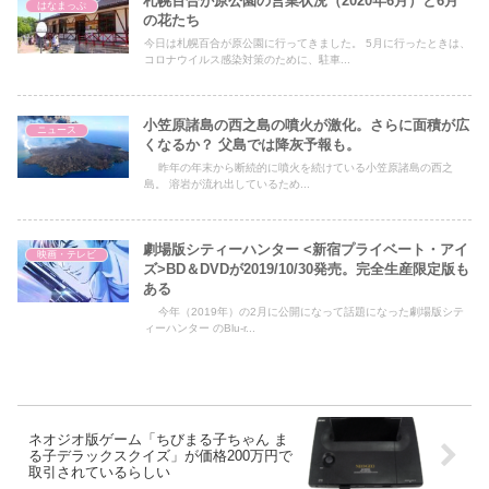
札幌百合が原公園の営業状況（2020年6月）と6月
はなまっぷ
の花たち
今日は札幌百合が原公園に行ってきました。 5月に行ったときは、
コロナウイルス感染対策のために、駐車...
小笠原諸島の西之島の噴火が激化。さらに面積が広
ニュース
くなるか？ 父島では降灰予報も。
昨年の年末から断続的に噴火を続けている小笠原諸島の西之
島。 溶岩が流れ出しているため...
劇場版シティーハンター <新宿プライベート・アイ
映画・テレビ
ズ>BD＆DVDが2019/10/30発売。完全生産限定版も
ある
今年（2019年）の2月に公開になって話題になった劇場版シテ
ィーハンター のBlu-r...
ネオジオ版ゲーム「ちびまる子ちゃん ま
る子デラックスクイズ」が価格200万円で
取引されているらしい