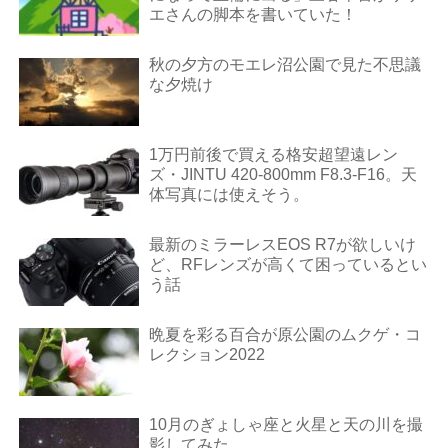
エさんの脚本を書いていた！
秋の夕方のモエレ沼公園で見た不思議
な夕焼け
1万円前後で買える格安超望遠レン
ズ・JINTU 420-800mm F8.3-F16。天
体写真には使えそう。
最新のミラーレスEOS R7が欲しいけ
ど、RFレンズが高くて困っているとい
う話
晩夏を彩る百合が原公園のムクゲ・コ
レクション2022
10月のぎょしゃ座と火星と天の川を撮
影してみた