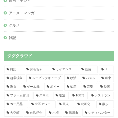
映画・テレビ
アニメ・マンガ
グルメ
雑記
タグクラウド
雑記
おもちゃ
サイエンス
経済
IT
超常現象
ルービックキューブ
政治
パズル
道東
道央
ゲーム機
ポピー
知床
音楽
映画
ファーム富田
スマホ
地震
100均
レストラン
カー用品
空耳アワー
巨人
映画化
散歩
大空町
自己紹介
小樽
旭川市
シティハンター