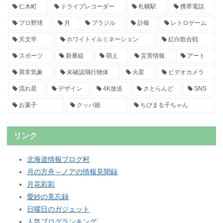
仁木町
ドライブレコーダー
札幌駅
携帯電話
プロ野球
月
ブラジル
訃報
レトロゲーム
天文学
ホワイトイルミネーション
紅白歌合戦
スポーツ
新番組
萌え
災害情報
アート
異常気象
未確認飛行物体
火星
ビデオカメラ
流れ星
デザイン
4K放送
さとらんど
SNS
お菓子
クッパ姫
ちびまる子ちゃん
リンク
北海道情報ブログ村
月の方舟～ノアの情報見聞録
月花彩彩
愛紗の美忘録
日曜日のガジェット
人気ブログランキング