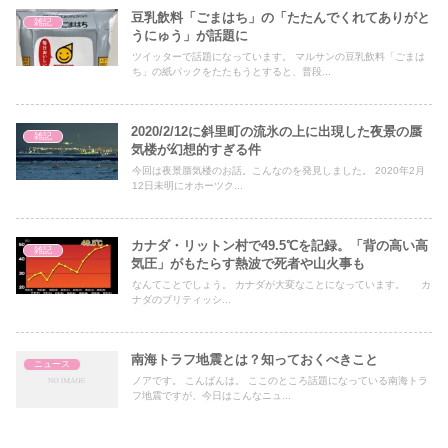
豆乳飲料「ごまはち」の「たたんでくれてありがと
雑記
うにゅう」が話題に
ツイッターで話題になっています。 マルサンの豆乳飲料「ごまは
ち」の紙パックをたたもうとすると、普段...
2020/2/12に斜里町の流氷の上に出現した夜景の蜃
雑記
気楼が幻想的すぎる件
今回は夜景蜃気楼のお話。こんなのを発見しました。 2020年2月
12日未明にオホーツク...
カナダ・リットン村で49.5℃を記録。「背の高い高
雑記
気圧」がもたらす熱波で死者や山火事も
なんてことでしょう。 カナダが大変なことになっています。 カ
ナダのブリティッシ...
南海トラフ地震とは？知っておくべきこと
ニュース
ノアです。 こんばんは。 ここのところ話題になっている南海トラ
フ地震ですが、今日はこんなニュ...