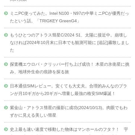
ミニPC使ってみた。Intel N100・N97の中華ミニPCが優秀だっ
たという話。「TRIGKEY GreenG4」
もうひとつのアトラス彗星C/2024 S1、太陽に接近中。崩壊し
なければ2024年10月末に日本でも観測可能に [追記]霧散しまし
た
探査機エウロパ・クリッパー打ち上げ成功！ 木星の氷衛星に挑
み、地球外生命の痕跡を探る旅
日本通信SIMレビュー。安くても大丈夫。合理的みんなのプラ
ンが月10ギガから20ギガへ増量し最強の格安SIM爆誕！
紫金山・アトラス彗星の撮影に成功(2024/10/13)。肉眼でもわ
ずかに見える美しい彗星
史上最も速い速度で移動した物体はマンホールのフタ？！ 宇