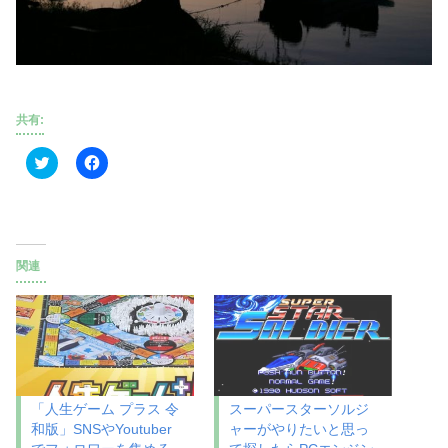
共有:
ク
F
リ
a
ッ
c
ク
e
し
b
て
o
T
o
w
k
i
で
関連
t
共
t
有
e
す
r
る
で
に
共
は
有
ク
(
リ
新
ッ
し
ク
い
し
「人生ゲーム プラス 令
スーパースターソルジ
ウ
て
和版」SNSやYoutuber
ャーがやりたいと思っ
ィ
く
ン
だ