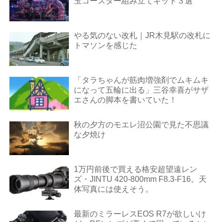
玉コースター組み立てキット３選
やる気のない改札｜JR木見駅の改札に
トマソンを感じた
「タラちゃんが筋肉増強剤でムキムキ
になって五輪に出る」三谷幸喜がサザ
エさんの脚本を書いていた！
秋の夕方のモエレ沼公園で見た不思議
な夕焼け
1万円前後で買える格安超望遠レン
ズ・JINTU 420-800mm F8.3-F16。天
体写真には使えそう。
最新のミラーレスEOS R7が欲しいけ