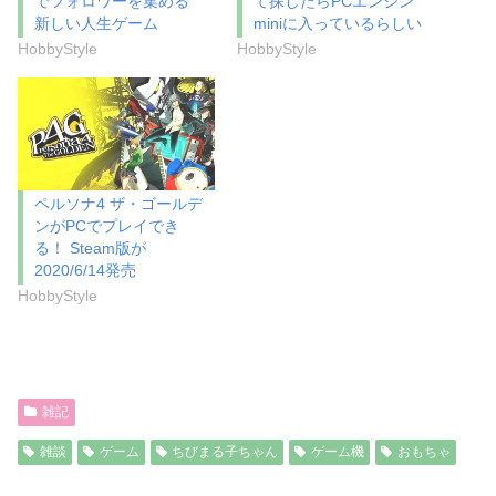
でフォロワーを集める
て探したらPCエンジン
ド
さ
新しい人生ゲーム
miniに入っているらしい
ウ
い
で
(
HobbyStyle
HobbyStyle
開
新
き
し
ま
い
す
ウ
)
ィ
ン
ド
ウ
で
開
き
ペルソナ4 ザ・ゴールデ
ま
ンがPCでプレイでき
す
)
る！ Steam版が
2020/6/14発売
HobbyStyle
雑記
雑談
ゲーム
ちびまる子ちゃん
ゲーム機
おもちゃ