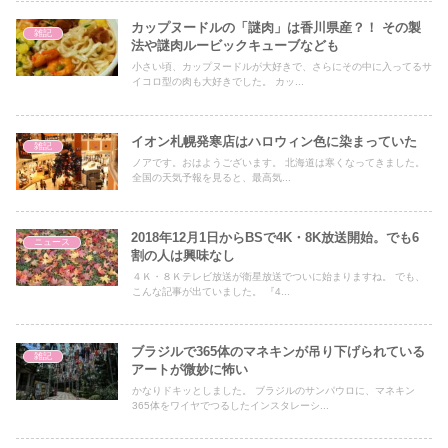
カップヌードルの「謎肉」は香川県産？！ その製
雑記
法や謎肉ルービックキューブなども
小さい頃、カップヌードルが大好きで、さらにその中に入ってるサ
イコロ型の肉も大好きでした。 カッ...
イオン札幌発寒店はハロウィン色に染まっていた
雑記
ノアです。おはようございます。 北海道は寒くなってきました。
全国の天気予報を見ると、最高気...
2018年12月1日からBSで4K・8K放送開始。でも6
ニュース
割の人は興味なし
４Ｋ・８Ｋテレビ放送が衛星放送でついに始まりますね。 でも、
こんな記事が出ていました。 『4...
ブラジルで365体のマネキンが吊り下げられている
雑記
アートが微妙に怖い
かなりドキッとしました。 ブラジルのサンパウロに、マネキン
365体をワイヤでつるしたインスタレーシ...