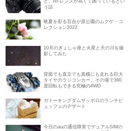
ど、RFレンズが高くて困っているとい
う話
晩夏を彩る百合が原公園のムクゲ・コ
レクション2022
10月のぎょしゃ座と火星と天の川を撮
影してみた
背面でも直立でも真横にも走れる巨大
タイヤのラジコンカー。その場で360
度回転もできる究極の4WD
ガトーキングダムサッポロのランチビ
ュッフェのデザート
今日のauの通信障害でデュアルSIMの