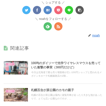
シェアする
noahをフォローする
noah
関連記事
100均のダイソーで光学ワイヤレスマウスを売って
雑記
いた衝撃の事実（300円だけど）
今日は北海道で最も売り場面積が広い100円ショップと思われるメ
ガドンキホーテ札幌篠路店の2階...
札幌百合が原公園のカモの親子
雑記
札幌の百合が原公園は場内に遊覧列車が走ったり大きな池があった
りで、とても広い公園なのですが、...