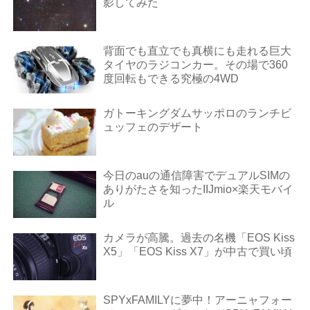
影してみた
背面でも直立でも真横にも走れる巨大
タイヤのラジコンカー。その場で360
度回転もできる究極の4WD
ガトーキングダムサッポロのランチビ
ュッフェのデザート
今日のauの通信障害でデュアルSIMの
ありがたさを知ったIIJmio×楽天モバイ
ル
カメラが高騰。過去の名機「EOS Kiss
X5」「EOS Kiss X7」が中古で買い頃
SPYxFAMILYに夢中！アーニャフォー