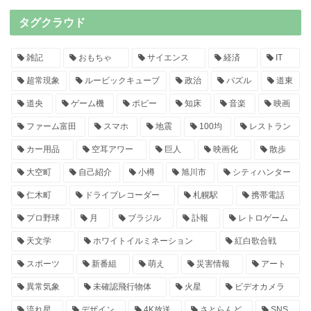
タグクラウド
雑記
おもちゃ
サイエンス
経済
IT
超常現象
ルービックキューブ
政治
パズル
道東
道央
ゲーム機
ポピー
知床
音楽
映画
ファーム富田
スマホ
地震
100均
レストラン
カー用品
空耳アワー
巨人
映画化
散歩
大空町
自己紹介
小樽
旭川市
シティハンター
仁木町
ドライブレコーダー
札幌駅
携帯電話
プロ野球
月
ブラジル
訃報
レトロゲーム
天文学
ホワイトイルミネーション
紅白歌合戦
スポーツ
新番組
萌え
災害情報
アート
異常気象
未確認飛行物体
火星
ビデオカメラ
流れ星
デザイン
4K放送
さとらんど
SNS