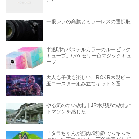
一眼レフの高騰とミラーレスの選択肢
半透明なパステルカラーのルービック
キューブ。QiYi ゼリー色マジックキュ
ーブ
大人も子供も楽しい。ROKR木製ビー
玉コースター組み立てキット３選
やる気のない改札｜JR木見駅の改札に
トマソンを感じた
「タラちゃんが筋肉増強剤でムキムキ