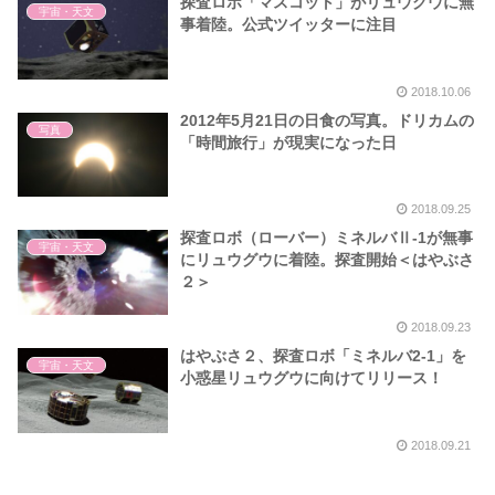
探査ロボ「マスコット」がリュウグウに無
宇宙・天文
事着陸。公式ツイッターに注目
2018.10.06
2012年5月21日の日食の写真。ドリカムの
写真
「時間旅行」が現実になった日
2018.09.25
探査ロボ（ローバー）ミネルバⅡ-1が無事
宇宙・天文
にリュウグウに着陸。探査開始＜はやぶさ
２＞
2018.09.23
はやぶさ２、探査ロボ「ミネルバ2-1」を
宇宙・天文
小惑星リュウグウに向けてリリース！
2018.09.21