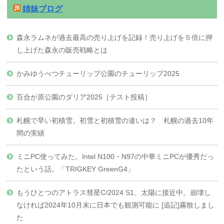
姉妹ブログ
森永ラムネが過去最高の売り上げを記録！売り上げを５倍に押
し上げた森永の販売戦略とは
かみゆうべつチューリップ公園のチューリップ2025
百合が原公園のダリア2025［テスト投稿］
札幌で早い初積雪。初雪と初積雪の違いは？ 札幌の過去10年
間の実績
ミニPC使ってみた。Intel N100・N97の中華ミニPCが優秀だっ
たという話。「TRIGKEY GreenG4」
もうひとつのアトラス彗星C/2024 S1、太陽に接近中。崩壊し
なければ2024年10月末に日本でも観測可能に [追記]霧散しまし
た