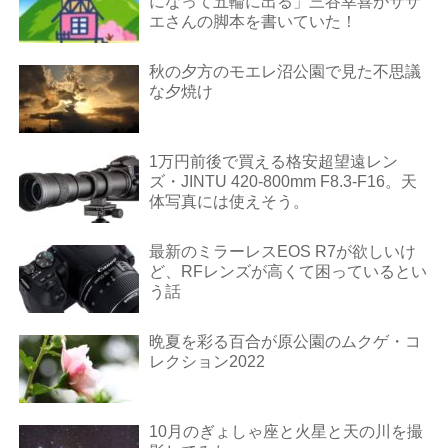
になって五輪に出る」三谷幸喜がサザ
エさんの脚本を書いていた！
秋の夕方のモエレ沼公園で見た不思議
な夕焼け
1万円前後で買える格安超望遠レン
ズ・JINTU 420-800mm F8.3-F16。天
体写真には使えそう。
最新のミラーレスEOS R7が欲しいけ
ど、RFレンズが高くて困っているとい
う話
晩夏を彩る百合が原公園のムクゲ・コ
レクション2022
10月のぎょしゃ座と火星と天の川を撮