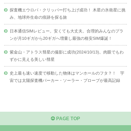
探査機エウロパ・クリッパー打ち上げ成功！ 木星の氷衛星に挑
み、地球外生命の痕跡を探る旅
日本通信SIMレビュー。安くても大丈夫。合理的みんなのプラ
ンが月10ギガから20ギガへ増量し最強の格安SIM爆誕！
紫金山・アトラス彗星の撮影に成功(2024/10/13)。肉眼でもわ
ずかに見える美しい彗星
史上最も速い速度で移動した物体はマンホールのフタ？！ 宇
宙では太陽探査機パーカー・ソーラー・プローブが最高記録
PAGE TOP