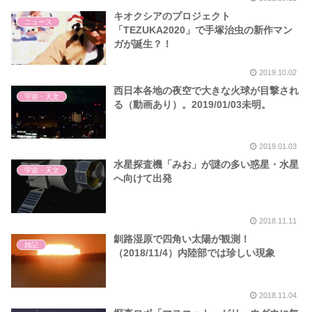
キオクシアのプロジェクト
ニュース
「TEZUKA2020」で手塚治虫の新作マン
ガが誕生？！
2019.10.02
西日本各地の夜空で大きな火球が目撃され
宇宙・天文
る（動画あり）。2019/01/03未明。
2019.01.03
水星探査機「みお」が謎の多い惑星・水星
宇宙・天文
へ向けて出発
2018.11.11
釧路湿原で四角い太陽が観測！
雑記
（2018/11/4）内陸部では珍しい現象
2018.11.04