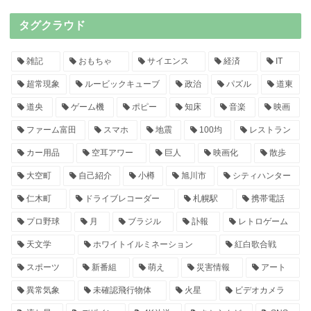
タグクラウド
雑記
おもちゃ
サイエンス
経済
IT
超常現象
ルービックキューブ
政治
パズル
道東
道央
ゲーム機
ポピー
知床
音楽
映画
ファーム富田
スマホ
地震
100均
レストラン
カー用品
空耳アワー
巨人
映画化
散歩
大空町
自己紹介
小樽
旭川市
シティハンター
仁木町
ドライブレコーダー
札幌駅
携帯電話
プロ野球
月
ブラジル
訃報
レトロゲーム
天文学
ホワイトイルミネーション
紅白歌合戦
スポーツ
新番組
萌え
災害情報
アート
異常気象
未確認飛行物体
火星
ビデオカメラ