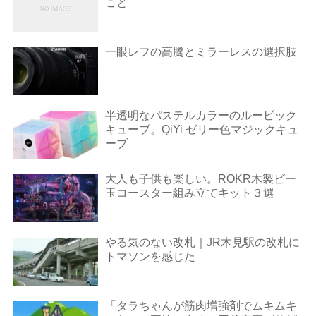
こと
一眼レフの高騰とミラーレスの選択肢
半透明なパステルカラーのルービック
キューブ。QiYi ゼリー色マジックキュ
ーブ
大人も子供も楽しい。ROKR木製ビー
玉コースター組み立てキット３選
やる気のない改札｜JR木見駅の改札に
トマソンを感じた
「タラちゃんが筋肉増強剤でムキムキ