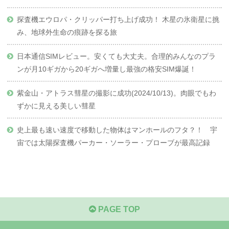
探査機エウロパ・クリッパー打ち上げ成功！ 木星の氷衛星に挑
み、地球外生命の痕跡を探る旅
日本通信SIMレビュー。安くても大丈夫。合理的みんなのプラ
ンが月10ギガから20ギガへ増量し最強の格安SIM爆誕！
紫金山・アトラス彗星の撮影に成功(2024/10/13)。肉眼でもわ
ずかに見える美しい彗星
史上最も速い速度で移動した物体はマンホールのフタ？！ 宇
宙では太陽探査機パーカー・ソーラー・プローブが最高記録
PAGE TOP