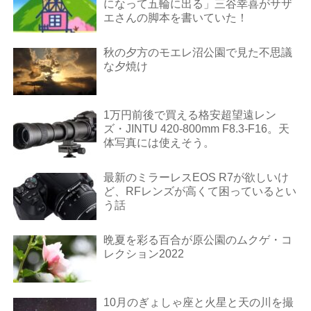
になって五輪に出る」三谷幸喜がサザ
エさんの脚本を書いていた！
秋の夕方のモエレ沼公園で見た不思議
な夕焼け
1万円前後で買える格安超望遠レン
ズ・JINTU 420-800mm F8.3-F16。天
体写真には使えそう。
最新のミラーレスEOS R7が欲しいけ
ど、RFレンズが高くて困っているとい
う話
晩夏を彩る百合が原公園のムクゲ・コ
レクション2022
10月のぎょしゃ座と火星と天の川を撮