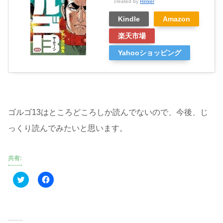
created by
Rinker
Kindle
Amazon
楽天市場
Yahooショッピング
ゴルゴ13はところどころしか読んでないので、今後、じ
っくり読んでみたいと思います。
共有:
ク
F
リ
a
ッ
c
ク
e
し
b
て
o
T
o