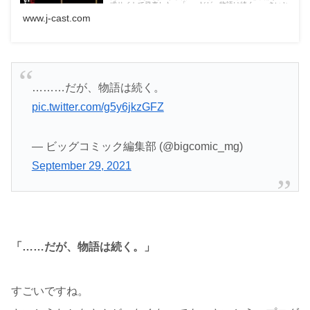
式サイトで発表した。「......だが、物語は続く。」さいと
うさんの代表作「ゴルゴ13」は、ビッグコミックで53年
www.j-cast.com
にわたって連載していた。訃報にあたって、編集部は次
の...
………だが、物語は続く。
pic.twitter.com/g5y6jkzGFZ
— ビッグコミック編集部 (@bigcomic_mg)
September 29, 2021
「……だが、物語は続く。」
すごいですね。