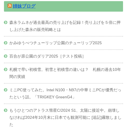
姉妹ブログ
森永ラムネが過去最高の売り上げを記録！売り上げを５倍に押
し上げた森永の販売戦略とは
かみゆうべつチューリップ公園のチューリップ2025
百合が原公園のダリア2025［テスト投稿］
札幌で早い初積雪。初雪と初積雪の違いは？ 札幌の過去10年
間の実績
ミニPC使ってみた。Intel N100・N97の中華ミニPCが優秀だっ
たという話。「TRIGKEY GreenG4」
もうひとつのアトラス彗星C/2024 S1、太陽に接近中。崩壊し
なければ2024年10月末に日本でも観測可能に [追記]霧散しまし
た