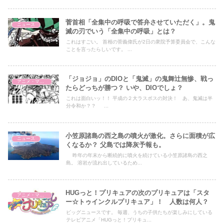
菅首相「全集中の呼吸で答弁させていただく」。鬼
ニュース
滅の刃でいう「全集中の呼吸」とは？
これはすごい。 首相の菅義偉氏が2日の衆院予算委員会で、こんな
ことを言ったらしいです。 ...
「ジョジョ」のDIOと「鬼滅」の鬼舞辻無惨、戦っ
アニメ・マンガ
たらどっちが勝つ？ いや、DIOでしょ？
これは面白いッ！！ 平成の２大ラスボスの対決！ あ、鬼滅は半
分令和か？？ ...
小笠原諸島の西之島の噴火が激化。さらに面積が広
ニュース
くなるか？ 父島では降灰予報も。
昨年の年末から断続的に噴火を続けている小笠原諸島の西之
島。 溶岩が流れ出しているため...
HUGっと！プリキュアの次のプリキュアは「スタ
アニメ・マンガ
ー☆トゥインクルプリキュア」！ 人数は何人？
ビッグニュースです。 毎週、うちの子供たちが楽しみにしている
テレビアニメ「HUGっと！プリキュ...