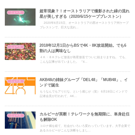
超常現象？！オーストラリアで撮影された緑の流れ
ニュース
星が美しすぎる（2020/6/15ケーププレストン）
2020年6月15日、オーストラリアの西オーストラリア州ケープ
プレストンで、巨大な流れ...
2018年12月1日からBSで4K・8K放送開始。でも6
ニュース
割の人は興味なし
４Ｋ・８Ｋテレビ放送が衛星放送でついに始まりますね。 でも、
こんな記事が出ていました。 『4...
AKB48の姉妹グループ「DEL48」「MUB48」、イ
ニュース
ンドで誕生
もうなんでもアリだな、という感じが（笑） 6月19日にインドで
記者会見が行われて、AK...
カルビーが英断！テレワークを無期限に、単身赴任
ニュース
も解除OK
コロナ禍を経て、社会がいろいろ変わっていています。大手企業で
あるカルビーがこんな決断をしまし...