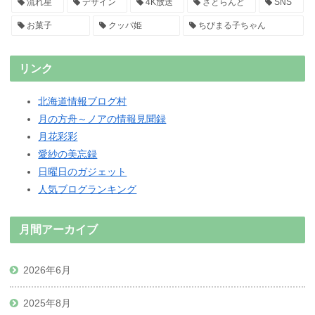
流れ星
デザイン
4K放送
さとらんど
SNS
お菓子
クッパ姫
ちびまる子ちゃん
リンク
北海道情報ブログ村
月の方舟～ノアの情報見聞録
月花彩彩
愛紗の美忘録
日曜日のガジェット
人気ブログランキング
月間アーカイブ
2026年6月
2025年8月