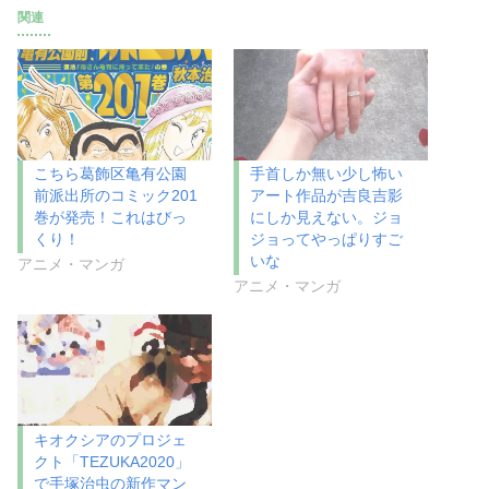
w
k
i
で
関連
t
共
t
有
e
す
r
る
で
に
共
は
有
ク
(
リ
新
ッ
し
ク
い
し
こちら葛飾区亀有公園
手首しか無い少し怖い
ウ
て
前派出所のコミック201
アート作品が吉良吉影
ィ
く
ン
だ
巻が発売！これはびっ
にしか見えない。ジョ
ド
さ
くり！
ジョってやっぱりすご
ウ
い
で
(
いな
アニメ・マンガ
開
新
き
し
アニメ・マンガ
ま
い
す
ウ
)
ィ
ン
ド
ウ
で
開
き
ま
キオクシアのプロジェ
す
)
クト「TEZUKA2020」
で手塚治虫の新作マン