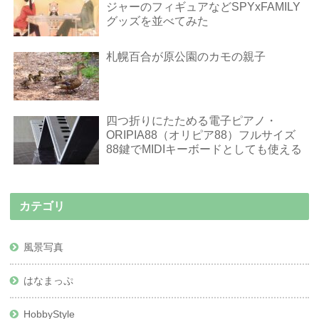
ジャーのフィギュアなどSPYxFAMILY
グッズを並べてみた
札幌百合が原公園のカモの親子
四つ折りにたためる電子ピアノ・
ORIPIA88（オリピア88）フルサイズ
88鍵でMIDIキーボードとしても使える
カテゴリ
風景写真
はなまっぷ
HobbyStyle