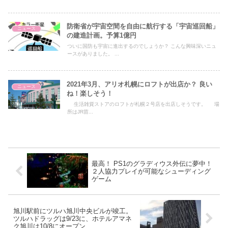
防衛省が宇宙空間を自由に航行する「宇宙巡回船」
ニュース
の建造計画。予算1億円
ついに国防も宇宙に進出するのでしょうか？ こんな興味深いニュ
ースがありました。 ...
2021年3月、アリオ札幌にロフトが出店か？ 良い
ニュース
ね！楽しそう！
生活雑貨ストアのロフトが札幌２号店を出店しそうです。 場
所はJR苗...
最高！ PS1のグラディウス外伝に夢中！
２人協力プレイが可能なシューディング
ゲーム
旭川駅前にツルハ旭川中央ビルが竣工。
ツルハドラッグは9/23に、ホテルアマネ
ク旭川は10/8にオープン