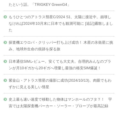
たという話。「TRIGKEY GreenG4」
もうひとつのアトラス彗星C/2024 S1、太陽に接近中。崩壊し
なければ2024年10月末に日本でも観測可能に [追記]霧散しまし
た
探査機エウロパ・クリッパー打ち上げ成功！ 木星の氷衛星に挑
み、地球外生命の痕跡を探る旅
日本通信SIMレビュー。安くても大丈夫。合理的みんなのプラ
ンが月10ギガから20ギガへ増量し最強の格安SIM爆誕！
紫金山・アトラス彗星の撮影に成功(2024/10/13)。肉眼でもわ
ずかに見える美しい彗星
史上最も速い速度で移動した物体はマンホールのフタ？！ 宇
宙では太陽探査機パーカー・ソーラー・プローブが最高記録