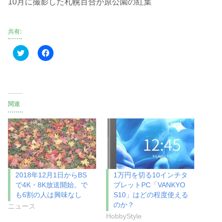
10月に撮影した札幌百合が原公園の紅葉
共有:
ク
F
リ
a
ッ
c
ク
e
し
b
て
o
T
o
w
k
i
で
関連
t
共
t
有
e
す
r
る
で
に
共
は
有
ク
(
リ
新
ッ
し
ク
い
し
2018年12月1日からBS
1万円を切る10インチタ
ウ
て
で4K・8K放送開始。で
ブレットPC「VANKYO
ィ
く
ン
だ
も6割の人は興味なし
S10」はどの程度使える
ド
さ
のか？
ウ
い
ニュース
で
(
HobbyStyle
開
新