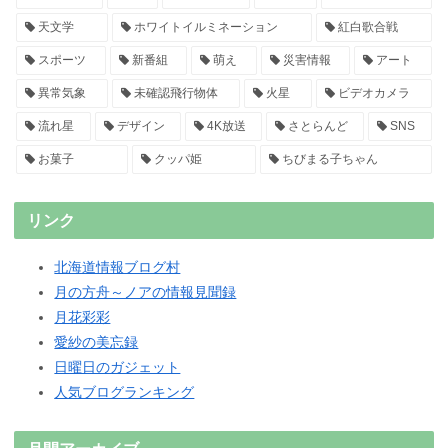
天文学
ホワイトイルミネーション
紅白歌合戦
スポーツ
新番組
萌え
災害情報
アート
異常気象
未確認飛行物体
火星
ビデオカメラ
流れ星
デザイン
4K放送
さとらんど
SNS
お菓子
クッパ姫
ちびまる子ちゃん
リンク
北海道情報ブログ村
月の方舟～ノアの情報見聞録
月花彩彩
愛紗の美忘録
日曜日のガジェット
人気ブログランキング