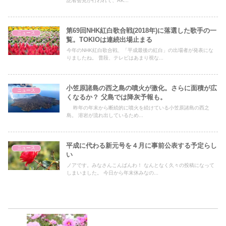
記者会見が行われて、AK...
第69回NHK紅白歌合戦(2018年)に落選した歌手の一
ニュース
覧。TOKIOは連続出場止まる
今年のNHK紅白歌合戦、「平成最後の紅白」の出場者が発表にな
りましたね。 普段、テレビはあまり視な...
小笠原諸島の西之島の噴火が激化。さらに面積が広
ニュース
くなるか？ 父島では降灰予報も。
昨年の年末から断続的に噴火を続けている小笠原諸島の西之
島。 溶岩が流れ出しているため...
平成に代わる新元号を４月に事前公表する予定らし
ニュース
い
ノアです。みなさんこんばんわ！ なんとなく久々の投稿になって
しまいました。 今日から年末休みなの...