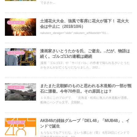
でまさか...
土浦花火大会、強風で客席に花火が落下！ 花火大
ニュース
会は中止に（2018/10/6）
rakuten_design="slide";rakuten_affiliateId="01...
漫画家さいとうたかを氏、ご逝去。..だが、物語は
ニュース
続く。ゴルゴ13の連載は継続
漫画「ゴルゴ13」や「サバイバル」の作者で知られるさいとうた
かをさんがお亡くなりになりました。202...
またまた北朝鮮のものと思われる木造船の一部が熊
ニュース
石に漂着。今年70件目。その原因とは？
１０月にこのブログで、 「北海道・松前に無人の木造船が漂着。
船体にハングル文字。北朝鮮...
AKB48の姉妹グループ「DEL48」「MUB48」、イ
ニュース
ンドで誕生
もうなんでもアリだな、という感じが（笑） 6月19日にインドで