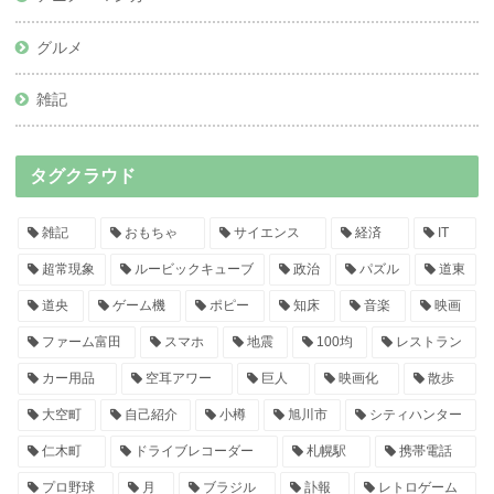
グルメ
雑記
タグクラウド
雑記
おもちゃ
サイエンス
経済
IT
超常現象
ルービックキューブ
政治
パズル
道東
道央
ゲーム機
ポピー
知床
音楽
映画
ファーム富田
スマホ
地震
100均
レストラン
カー用品
空耳アワー
巨人
映画化
散歩
大空町
自己紹介
小樽
旭川市
シティハンター
仁木町
ドライブレコーダー
札幌駅
携帯電話
プロ野球
月
ブラジル
訃報
レトロゲーム