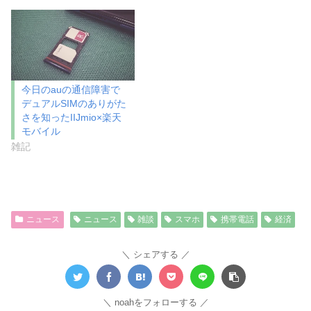
き
し
ま
い
す
ウ
)
ィ
ン
ド
ウ
で
開
き
今日のauの通信障害で
ま
デュアルSIMのありがた
す
)
さを知ったIIJmio×楽天
モバイル
雑記
ニュース
ニュース
雑談
スマホ
携帯電話
経済
シェアする
noahをフォローする