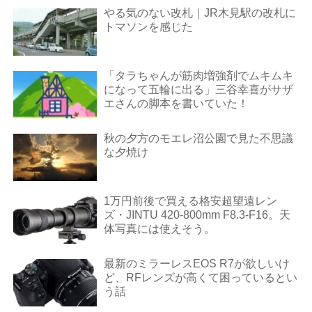
やる気のない改札｜JR木見駅の改札に
トマソンを感じた
「タラちゃんが筋肉増強剤でムキムキ
になって五輪に出る」三谷幸喜がサザ
エさんの脚本を書いていた！
秋の夕方のモエレ沼公園で見た不思議
な夕焼け
1万円前後で買える格安超望遠レン
ズ・JINTU 420-800mm F8.3-F16。天
体写真には使えそう。
最新のミラーレスEOS R7が欲しいけ
ど、RFレンズが高くて困っているとい
う話