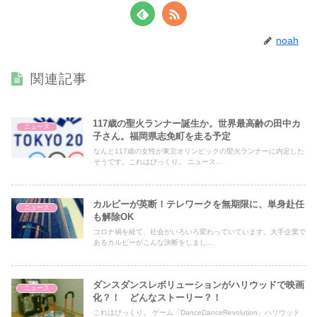
noah
関連記事
117歳の聖火ランナー誕生か。世界最高齢の田中カ
ニュース
子さん。福岡県志免町を走る予定
なんと117歳の女性が東京オリンピックの聖火ランナーに内定した
そうです。これはびっくり。 ニュース...
カルビーが英断！テレワークを無期限に、単身赴任
ニュース
も解除OK
コロナ禍を経て、社会がいろいろ変わっていています。大手企業で
あるカルビーがこんな決断をしまし...
ダンスダンスレボリューションがハリウッドで映画
ニュース
化？！ どんなストーリー？！
これはびっくり。 ゲーム「DanceDanceRevolution」ハリウッド